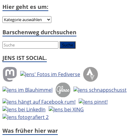
Hier geht es um:
Hier
geht
Barschenweg durchsuchen
es
um:
JENS IST SOCIAL.
Was früher hier war