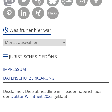
Was früher hier war
Was
früher
hier
war
JURISTISCHES GEDÖNS.
IMPRESSUM
DATENSCHUTZERKLÄRUNG
Disclaimer: Die Subheadline im Header habe ich aus
der
Doktor Wrintheit 2023
geklaut.