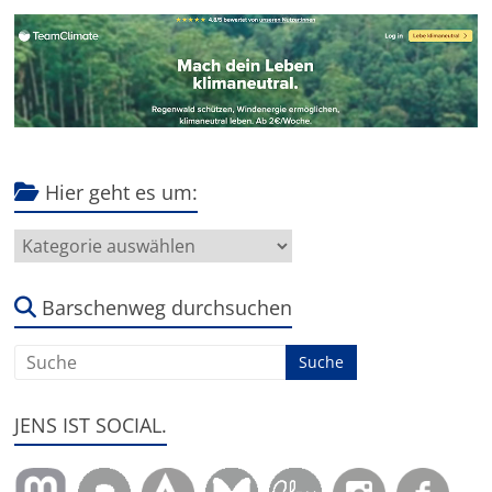
Hier geht es um:
Hier
geht
es
um:
Barschenweg durchsuchen
JENS IST SOCIAL.