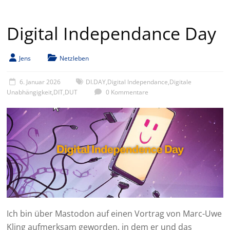
Digital Independance Day
Jens
Netzleben
6. Januar 2026
DI.DAY
,
Digital Independance
,
Digitale
Unabhängigkeit
,
DIT
,
DUT
0 Kommentare
Ich bin über Mastodon auf einen Vortrag von Marc-Uwe
Kling aufmerksam geworden, in dem er und das