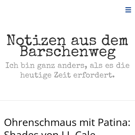
Skip
to
content
Notizen aus dem
Barschenweg
Ich bin ganz anders, als es die
heutige Zeit erfordert.
Ohrenschmaus mit Patina:
Shades von J.J. Cale