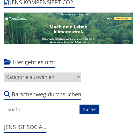
JENS KOMPENSIERT CO2.
Hier geht es um:
Hier
geht
es
um:
Barschenweg durchsuchen
JENS IST SOCIAL.