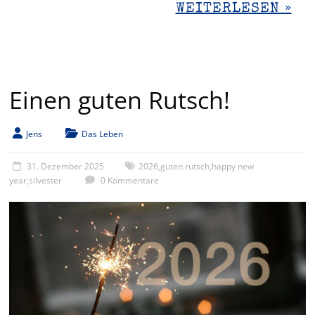
WEITERLESEN »
Einen guten Rutsch!
Jens
Das Leben
31. Dezember 2025
2026
,
guten rutsch
,
happy new
year
,
silvester
0 Kommentare