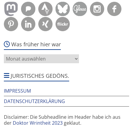
Was früher hier war
Was
früher
hier
war
JURISTISCHES GEDÖNS.
IMPRESSUM
DATENSCHUTZERKLÄRUNG
Disclaimer: Die Subheadline im Header habe ich aus
der
Doktor Wrintheit 2023
geklaut.