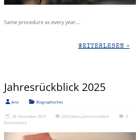
Same procedure as every year….
WEITERLESEN »
Jahresrückblick 2025
Jens
Biographisches
28. Dezember 2025
2025
,
bilanz
,
Jahresrückblick
0
Kommentare