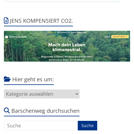
JENS KOMPENSIERT CO2.
Hier geht es um:
Hier
geht
es
um:
Barschenweg durchsuchen