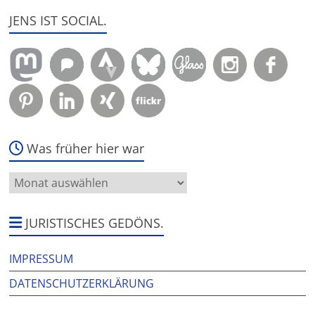
JENS IST SOCIAL.
Was früher hier war
Was
früher
hier
war
JURISTISCHES GEDÖNS.
IMPRESSUM
DATENSCHUTZERKLÄRUNG