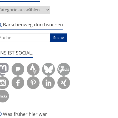
ier
eht
s
m:
Barschenweg durchsuchen
ENS IST SOCIAL.
Was früher hier war