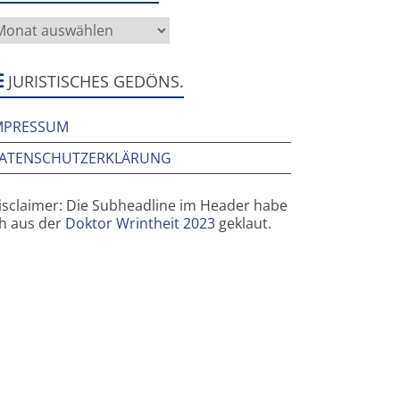
as
rüher
ier
ar
JURISTISCHES GEDÖNS.
MPRESSUM
ATENSCHUTZERKLÄRUNG
isclaimer: Die Subheadline im Header habe
ch aus der
Doktor Wrintheit 2023
geklaut.