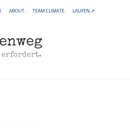
.
ABOUT.
TEAM CLIMATE.
LAUFEN.➚
henweg
 erfordert.