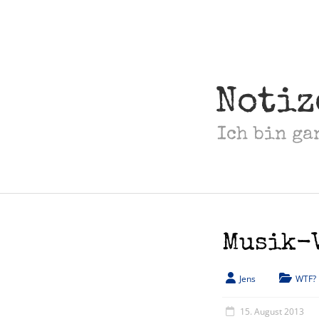
Skip
to
content
Notiz
Ich bin ga
Musik-
Jens
WTF?
15. August 2013