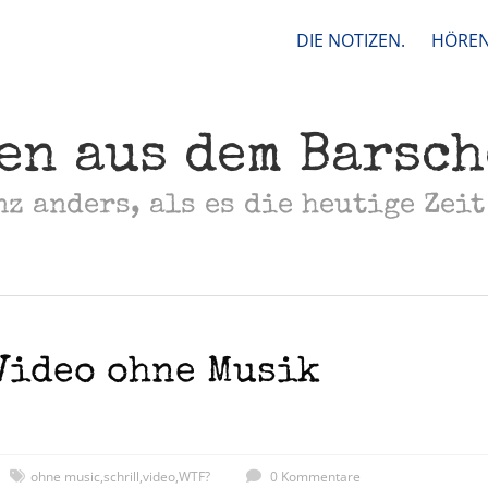
DIE NOTIZEN.
HÖREN
en aus dem Barsc
nz anders, als es die heutige Zeit
Video ohne Musik
ohne music
,
schrill
,
video
,
WTF?
0 Kommentare