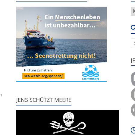
H
g
e
u
J
,
nn
JENS SCHÜTZT MEERE