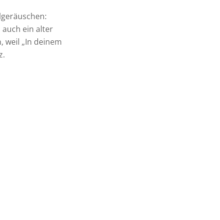
algeräuschen:
 auch ein alter
, weil „In deinem
z.