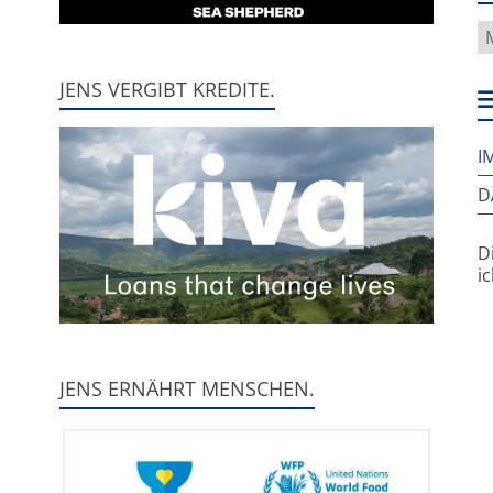
W
f
h
JENS VERGIBT KREDITE.
w
I
D
D
i
JENS ERNÄHRT MENSCHEN.