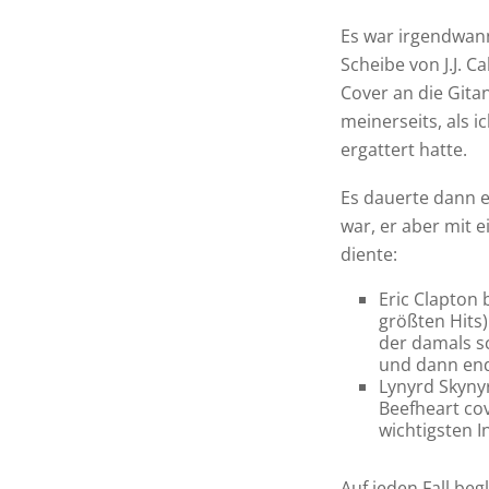
Es war irgendwann
Scheibe von J.J. Ca
Cover an die Gita
meinerseits, als i
ergattert hatte.
Es dauerte dann ein
war, er aber mit e
diente:
Eric Clapton 
größten Hits)
der damals sc
und dann end
Lynyrd Skyny
Beefheart cov
wichtigsten I
Auf jeden Fall beg