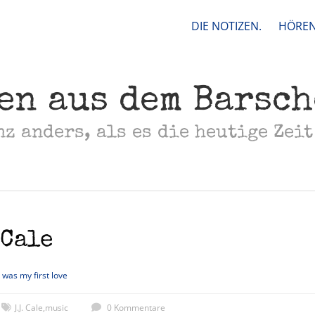
DIE NOTIZEN.
HÖREN
en aus dem Barsc
nz anders, als es die heutige Zeit
 Cale
 was my first love
J.J. Cale
,
music
0 Kommentare