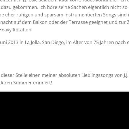
 dazu gekommen. Ich höre seine Sachen eigentlich nicht so o
ine eher ruhigen und sparsam instrumentierten Songs sind
acht auf dem Balkon oder der Terrasse geeignet und zur Zei
Heavy Rotation.
. Juni 2013 in La Jolla, San Diego, im Alter von 75 Jahren nac
ieser Stelle einen meiner absoluten Lieblingssongs von J.J.
deren Sommer erinnert!