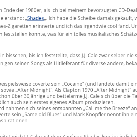
 Ende der 1980er, als ich bei meinem bevorzugten CD-Deal
le erstand: „
Shades
„. Ich habe die Scheibe damals gekauft, 
nes-Zigaretten erinnerte und ich das irgendwie cool fand. 
ch feststellen konnte, was für ein tolles musikalisches Schät
 bisschen, bis ich feststellte, dass J.J. Cale zwar selber nie 
inigen seinen Songs als Hitlieferant für diverse andere, bek
beispielsweise coverte sein „Cocaine“ (und landete damit ei
 sowie „After Midnight“. Als Clapton 1970 „After Midnight“ 
hon über 30jährige und bettelarme J.J. Cale sich über die 
lich auch sein erstes eigenes Album produzieren.
rd nahmen sich seines entspannten „Call me the Breeze“ an
erte sein „Same old Blues“ und Mark Knopfler nennt ihn ei
nspirationen.
leitet mich J.J. Cale seit dem Kauf von Shades kontinuierlich