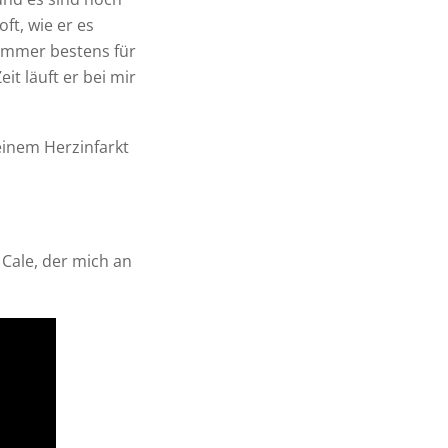
ft, wie er es
 immer bestens für
t läuft er bei mir
h einem Herzinfarkt
 Cale, der mich an