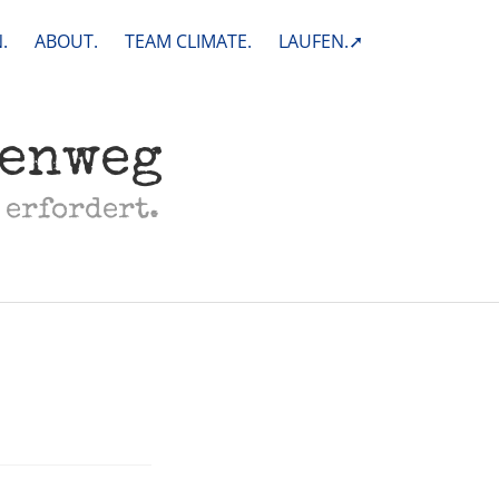
.
ABOUT.
TEAM CLIMATE.
LAUFEN.➚
henweg
 erfordert.