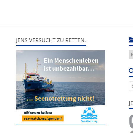
JENS VERSUCHT ZU RETTEN.
H
g
e
u
J
,