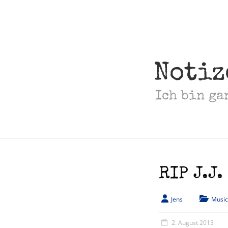
Skip
to
content
Notiz
Ich bin ga
RIP J.J.
Jens
Music
2. August 2013