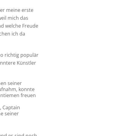
er meine erste
weil mich das
Und welche Freude
zchen ich da
so richtig populär
anntere Künstler
nen seiner
aufnahm, konnte
Tantiemen freuen
, Captain
ne seiner
 und es sind noch