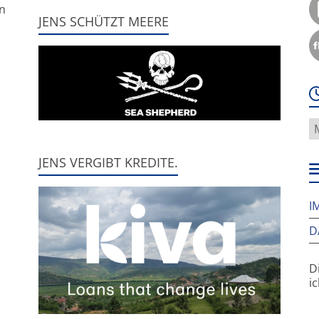
nn
JENS SCHÜTZT MEERE
W
f
h
JENS VERGIBT KREDITE.
w
I
D
D
i