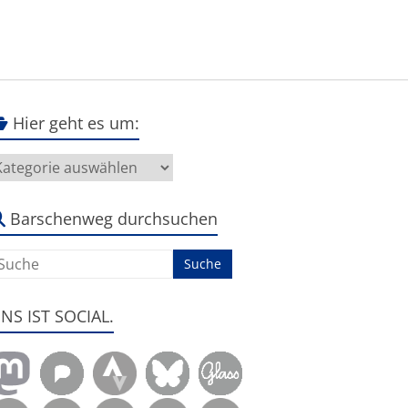
Hier geht es um:
ier
eht
s
m:
Barschenweg durchsuchen
ENS IST SOCIAL.