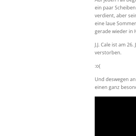
ein paar Scheiben
verdient, aber se
eine laue Sommern
gerade wieder in 
J.J. Cale ist am 26
verstorben.
:o(
Und deswegen an d
einen ganz beson