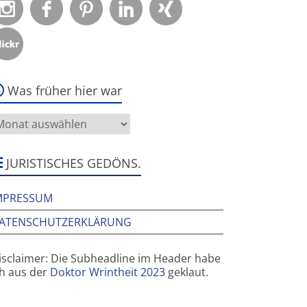
Was früher hier war
as
rüher
ier
ar
JURISTISCHES GEDÖNS.
MPRESSUM
ATENSCHUTZERKLÄRUNG
isclaimer: Die Subheadline im Header habe
ch aus der
Doktor Wrintheit 2023
geklaut.