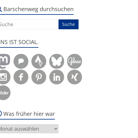
s
m:
Barschenweg durchsuchen
ENS IST SOCIAL.
Was früher hier war
as
rüher