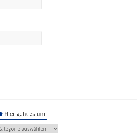
Hier geht es um:
ier
eht