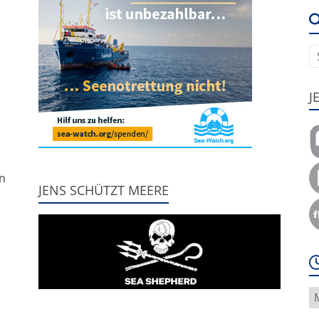
e
u
J
,
nn
JENS SCHÜTZT MEERE
W
f