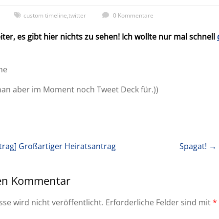
custom timeline
,
twitter
0 Kommentare
iter, es gibt hier nichts zu sehen! Ich wollte nur mal schnell
ne
an aber im Moment noch Tweet Deck für.))
trag]
Großartiger Heiratsantrag
Spagat!
→ 
nen Kommentar
se wird nicht veröffentlicht.
Erforderliche Felder sind mit
*