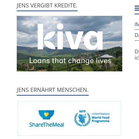
h
JENS VERGIBT KREDITE.
w
I
D
D
i
JENS ERNÄHRT MENSCHEN.