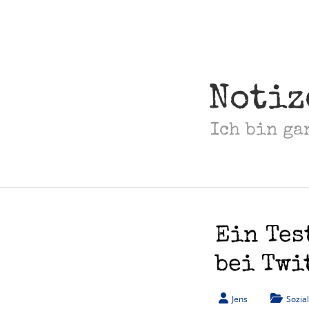
Skip
to
content
Notiz
Ich bin ga
Ein Tes
bei Twi
Jens
Sozia