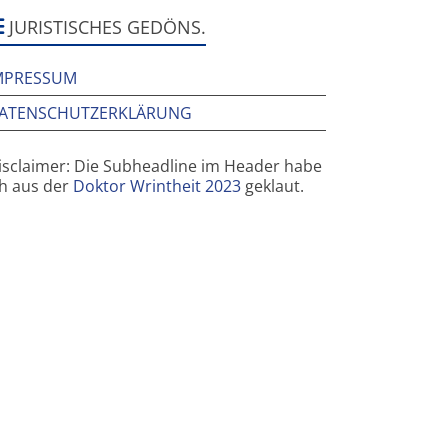
ier
ar
JURISTISCHES GEDÖNS.
MPRESSUM
ATENSCHUTZERKLÄRUNG
isclaimer: Die Subheadline im Header habe
ch aus der
Doktor Wrintheit 2023
geklaut.