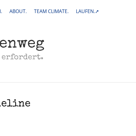
.
ABOUT.
TEAM CLIMATE.
LAUFEN.➚
henweg
 erfordert.
meline