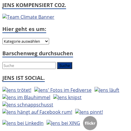
JENS KOMPENSIERT CO2.
Hier geht es um:
Hier
geht
Barschenweg durchsuchen
es
um:
JENS IST SOCIAL.