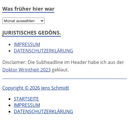
Was früher hier war
Was
früher
JURISTISCHES GEDÖNS.
hier
war
IMPRESSUM
DATENSCHUTZERKLÄRUNG
Disclaimer: Die Subheadline im Header habe ich aus der
Doktor Wrintheit 2023
geklaut.
Copyright © 2026 Jens Schmidt
STARTSEITE
IMPRESSUM
DATENSCHUTZERKLÄRUNG