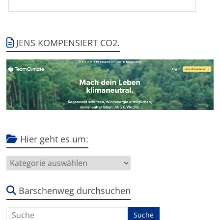
JENS KOMPENSIERT CO2.
Hier geht es um:
Hier
geht
es
um:
Barschenweg durchsuchen