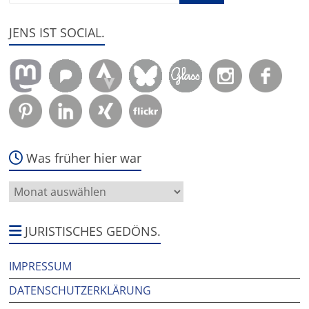
JENS IST SOCIAL.
Was früher hier war
Was
früher
hier
war
JURISTISCHES GEDÖNS.
IMPRESSUM
DATENSCHUTZERKLÄRUNG