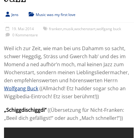
Jens
Music was my first love
19. Mai 2014
franken
,
musik
,
wochenstart
,
wolfgang buck
0 Kommentare
Weil ich zur Zeit, wie man bei uns Dahamm so sacht,
schwer Heggdig, Sträss und Gwerch hab‘ und des im
Momend a ned aufhör’n moch, mal keinen Jazz zum
Wochenstart, sondern meinen Lieblingsliedermacher,
den empfehlenswerten und hörenswerten Herrn
Wolfgang Buck
((Allmächd! Etz hadder sogar scho an
Wiggibedia-Eintroch! Etz isser berühmt!))
„Schiggdischiggdi“
((Übersetzung für Nicht-Franken:
„Beeil dich gefälligst!“ oder auch „Mach schneller!“))