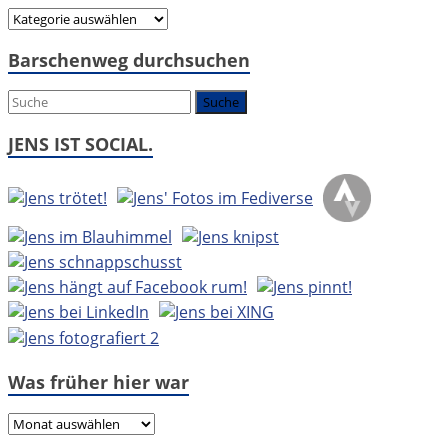
Hier
geht
Barschenweg durchsuchen
es
um:
JENS IST SOCIAL.
Was früher hier war
Was
früher