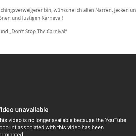
chingsverweigerer bin, wünsche ich allen Narren, Jecken und
önen und lustigen Karneval!
 und „Don’t Stop The Carnival“