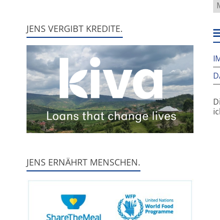
W
f
h
JENS VERGIBT KREDITE.
w
I
D
D
i
JENS ERNÄHRT MENSCHEN.