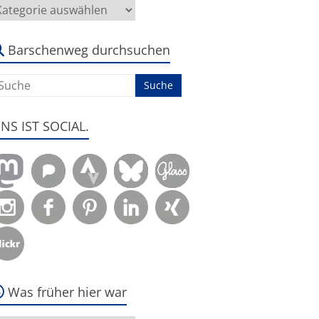
ier
eht
s
m:
Barschenweg durchsuchen
ENS IST SOCIAL.
Was früher hier war