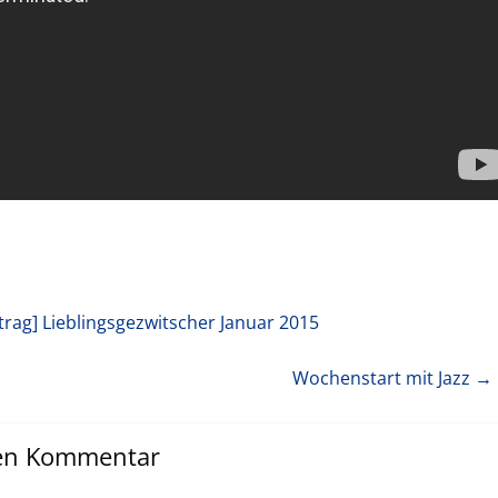
trag]
Lieblingsgezwitscher Januar 2015
Wochenstart mit Jazz
→ 
nen Kommentar