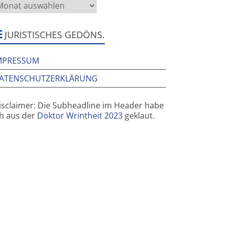
as
rüher
ier
ar
JURISTISCHES GEDÖNS.
MPRESSUM
ATENSCHUTZERKLÄRUNG
isclaimer: Die Subheadline im Header habe
ch aus der
Doktor Wrintheit 2023
geklaut.