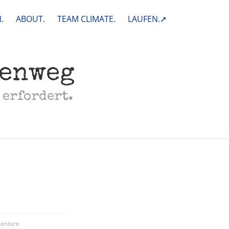
.
ABOUT.
TEAM CLIMATE.
LAUFEN.➚
henweg
 erfordert.
entare