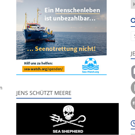
H
g
e
u
J
,
nn
JENS SCHÜTZT MEERE