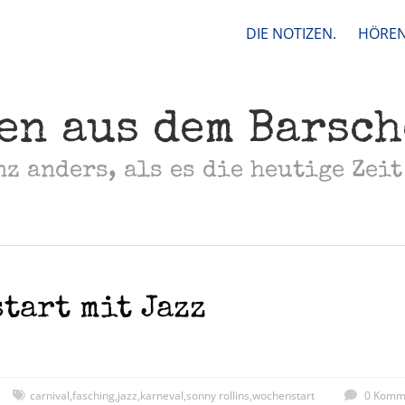
DIE NOTIZEN.
HÖREN
en aus dem Barsc
nz anders, als es die heutige Zeit
tart mit Jazz
carnival
,
fasching
,
jazz
,
karneval
,
sonny rollins
,
wochenstart
0 Komm