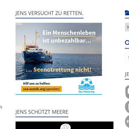
JENS VERSUCHT ZU RETTEN.
H
g
e
u
J
,
nn
JENS SCHÜTZT MEERE