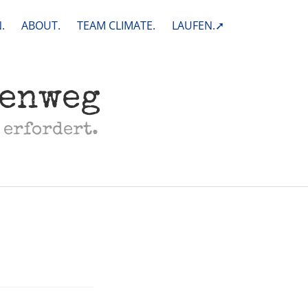
.
ABOUT.
TEAM CLIMATE.
LAUFEN.➚
henweg
 erfordert.