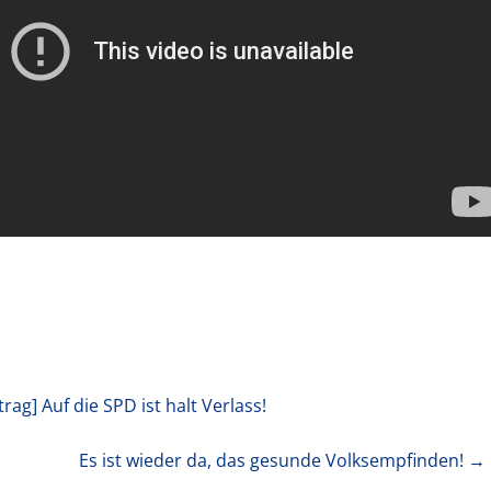
trag]
Auf die SPD ist halt Verlass!
Es ist wieder da, das gesunde Volksempfinden!
→ 