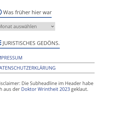
Was früher hier war
as
rüher
ier
ar
JURISTISCHES GEDÖNS.
MPRESSUM
ATENSCHUTZERKLÄRUNG
isclaimer: Die Subheadline im Header habe
ch aus der
Doktor Wrintheit 2023
geklaut.