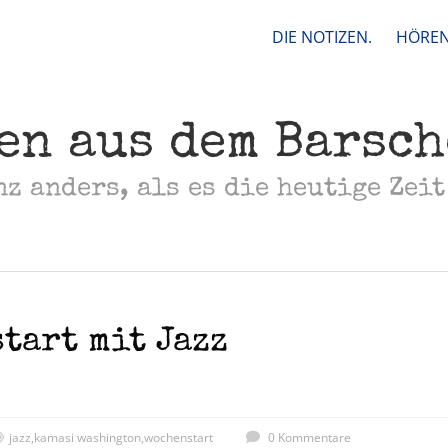
DIE NOTIZEN.
HÖREN
en aus dem Barsc
nz anders, als es die heutige Zeit
tart mit Jazz
jazz
,
kamasi washington
,
wochenstart
0 Kommentare