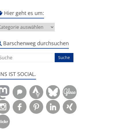
Hier geht es um:
ier
eht
s
m:
Barschenweg durchsuchen
ENS IST SOCIAL.