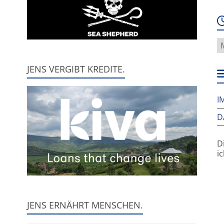
W
f
h
JENS VERGIBT KREDITE.
w
I
D
D
i
JENS ERNÄHRT MENSCHEN.