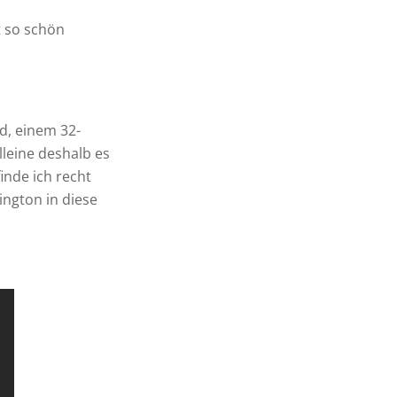
t so schön
nd, einem 32-
leine deshalb es
inde ich recht
ngton in diese