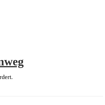
enweg
rdert.