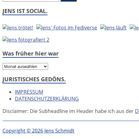
JENS IST SOCIAL.
Was früher hier war
Was
früher
JURISTISCHES GEDÖNS.
hier
war
IMPRESSUM
DATENSCHUTZERKLÄRUNG
Disclaimer: Die Subheadline im Header habe ich aus der
D
Copyright © 2026 Jens Schmidt