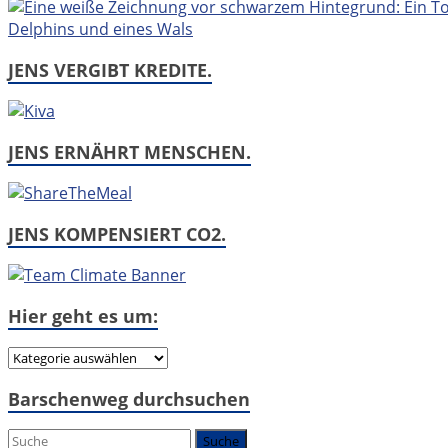
JENS VERGIBT KREDITE.
JENS ERNÄHRT MENSCHEN.
JENS KOMPENSIERT CO2.
Hier geht es um:
Hier
geht
Barschenweg durchsuchen
es
um: