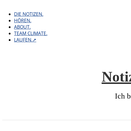
Skip
to
DIE NOTIZEN.
content
HÖREN.
ABOUT.
TEAM CLIMATE.
LAUFEN.➚
Noti
Ich b