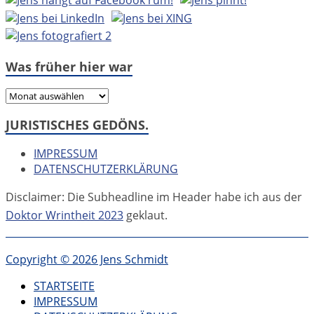
Was früher hier war
Was
früher
JURISTISCHES GEDÖNS.
hier
war
IMPRESSUM
DATENSCHUTZERKLÄRUNG
Disclaimer: Die Subheadline im Header habe ich aus der
Doktor Wrintheit 2023
geklaut.
Copyright © 2026 Jens Schmidt
STARTSEITE
IMPRESSUM