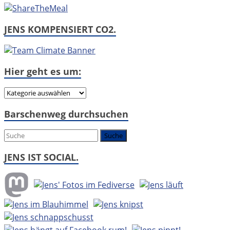
JENS KOMPENSIERT CO2.
Hier geht es um:
Hier
geht
Barschenweg durchsuchen
es
um:
JENS IST SOCIAL.