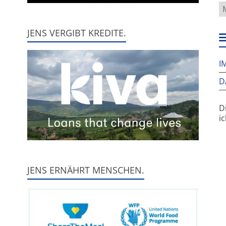
W
f
h
JENS VERGIBT KREDITE.
w
I
D
D
i
JENS ERNÄHRT MENSCHEN.