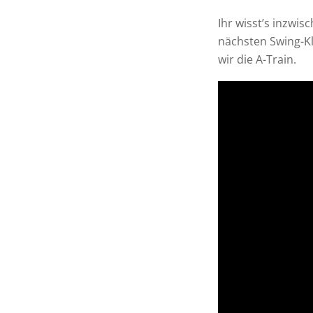
Ihr wisst’s inzwi
nächsten Swing-Kl
wir die A-Train.