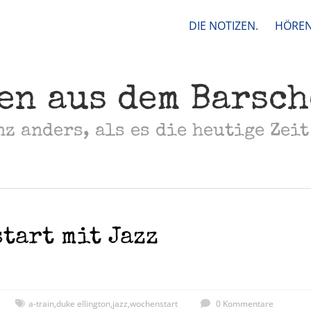
DIE NOTIZEN.
HÖREN
en aus dem Barsc
nz anders, als es die heutige Zeit
tart mit Jazz
a-train
,
duke ellington
,
jazz
,
wochenstart
0 Kommentare