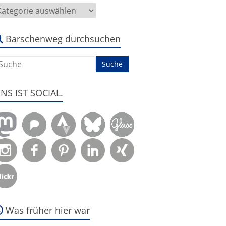
ier
eht
s
m:
Barschenweg durchsuchen
ENS IST SOCIAL.
Was früher hier war