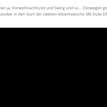
schen ja, Vorweihnachtszeit und Swing und so….
Deswegen ge
assiker in den Start der zweiten Adventswoche: Mit Duke E