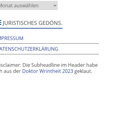
as
rüher
ier
ar
JURISTISCHES GEDÖNS.
MPRESSUM
ATENSCHUTZERKLÄRUNG
isclaimer: Die Subheadline im Header habe
ch aus der
Doktor Wrintheit 2023
geklaut.