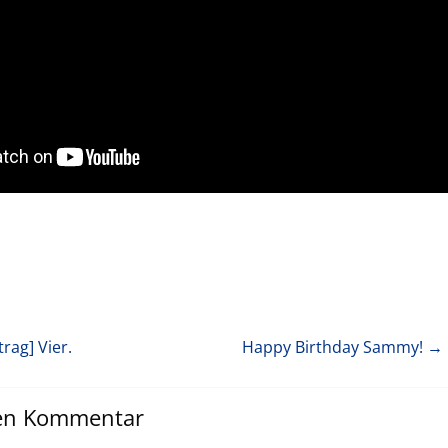
trag]
Vier.
Happy Birthday Sammy!
→ 
nen Kommentar