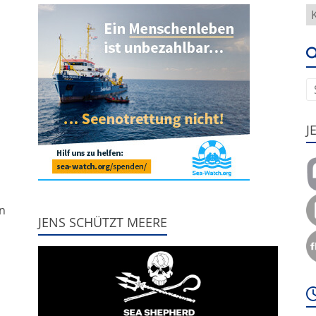
H
g
e
u
J
,
nn
JENS SCHÜTZT MEERE