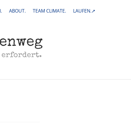
.
ABOUT.
TEAM CLIMATE.
LAUFEN.➚
henweg
 erfordert.