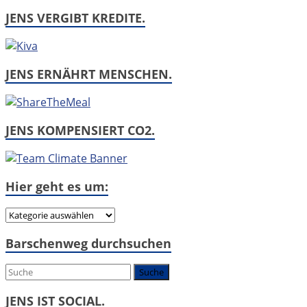
JENS VERGIBT KREDITE.
JENS ERNÄHRT MENSCHEN.
JENS KOMPENSIERT CO2.
Hier geht es um:
Hier
geht
Barschenweg durchsuchen
es
um:
JENS IST SOCIAL.