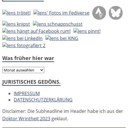
Was früher hier war
Was
früher
JURISTISCHES GEDÖNS.
hier
war
IMPRESSUM
DATENSCHUTZERKLÄRUNG
Disclaimer: Die Subheadline im Header habe ich aus der
Doktor Wrintheit 2023
geklaut.