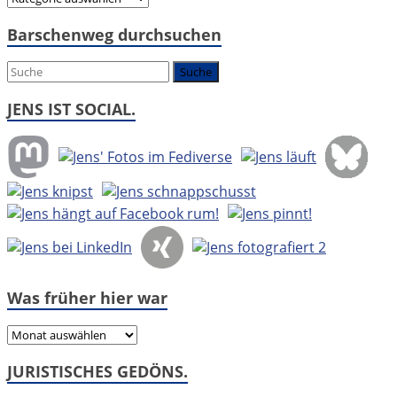
geht
Barschenweg durchsuchen
es
um:
JENS IST SOCIAL.
Was früher hier war
Was
früher
JURISTISCHES GEDÖNS.
hier
war