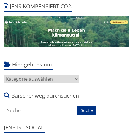
JENS KOMPENSIERT CO2.
Hier geht es um:
Hier
geht
es
um:
Barschenweg durchsuchen
JENS IST SOCIAL.