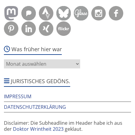
Was früher hier war
Was
früher
hier
war
JURISTISCHES GEDÖNS.
IMPRESSUM
DATENSCHUTZERKLÄRUNG
Disclaimer: Die Subheadline im Header habe ich aus
der
Doktor Wrintheit 2023
geklaut.