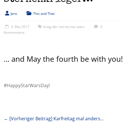
Jens
This and That
4. Mai 2017
krieg der sterne
,
star wars
0
Kommentare
… and May the fourth be with you!
#HappyStarWarsDay!
← [Vorheriger Beitrag]
Karfreitag mal anders…