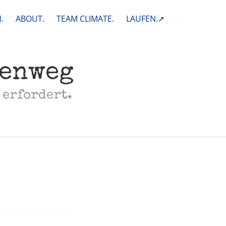
.
ABOUT.
TEAM CLIMATE.
LAUFEN.➚
henweg
 erfordert.