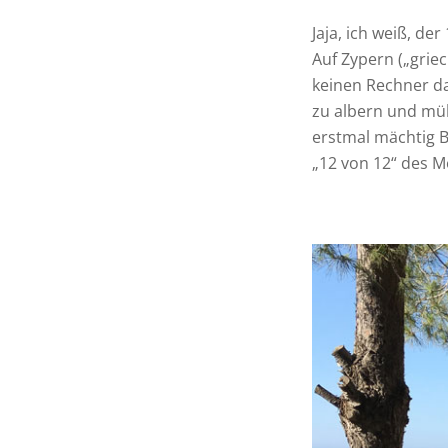
Jaja, ich weiß, der
Auf Zypern („griec
keinen Rechner da
zu albern und mü
erstmal mächtig 
„12 von 12“ des M