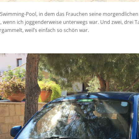
 Swimming-Pool, in dem das Frauchen seine morgendliche
 wenn ich joggenderweise unterwegs war. Und zwei, drei T
gammelt, weil’s einfach so schön war.