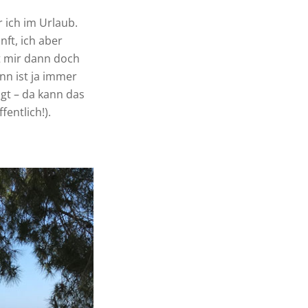
r ich im Urlaub.
nft, ich aber
t mir dann doch
n ist ja immer
t – da kann das
fentlich!).