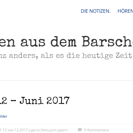
DIE NOTIZEN.
HÖREN
en aus dem Barsc
nz anders, als es die heutige Zeit
12 – Juni 2017
ilder
12 von 12
,
2017
,
cyprus
,
fotos
,
juni
,
zypern
0 Kommentare