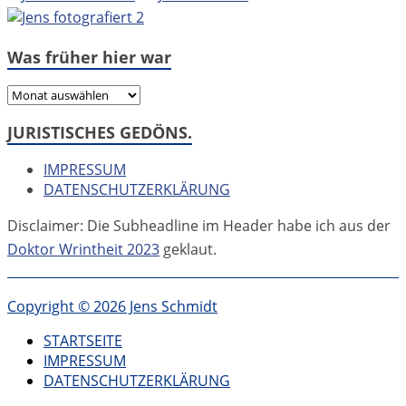
Was früher hier war
Was
früher
JURISTISCHES GEDÖNS.
hier
war
IMPRESSUM
DATENSCHUTZERKLÄRUNG
Disclaimer: Die Subheadline im Header habe ich aus der
Doktor Wrintheit 2023
geklaut.
Copyright © 2026 Jens Schmidt
STARTSEITE
IMPRESSUM
DATENSCHUTZERKLÄRUNG