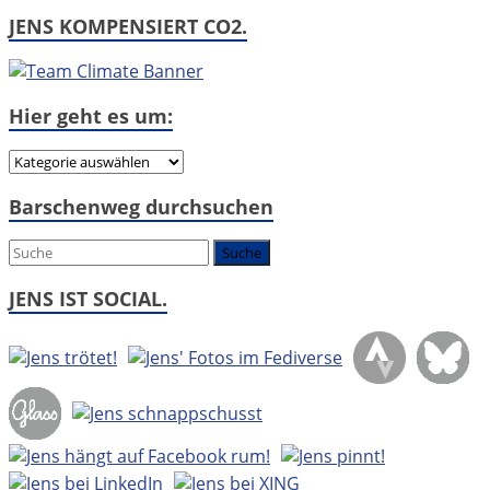
JENS KOMPENSIERT CO2.
Hier geht es um:
Hier
geht
Barschenweg durchsuchen
es
um:
JENS IST SOCIAL.