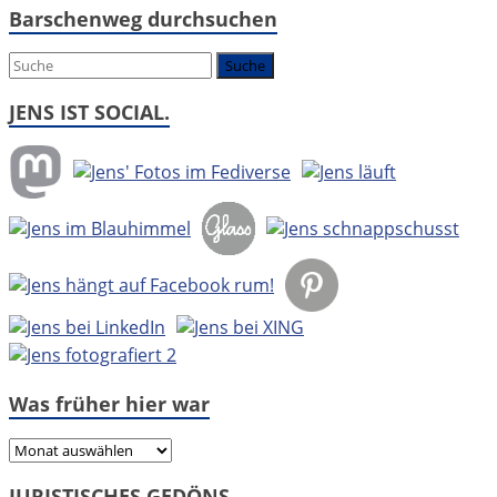
Barschenweg durchsuchen
es
um:
JENS IST SOCIAL.
Was früher hier war
Was
früher
JURISTISCHES GEDÖNS.