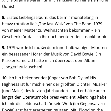
7.
Die 80 Jahre waren für mich musikalisch eine ziemliche
Ödnis!
8.
Erstes Lieblingsalbum, das bei mir monatelang in
heavy rotation lief: „The last Walz“ von The Band! 1979
von meiner Mutter zu Weihnachten bekommen – ein
Geschenk für das ich ihr noch heute zutiefst dankbar bin!
9.
1979 wurde ich außerdem innerhalb weniger Minuten
ein besessener Hörer der Musik von David Bowie. Ein
Klassenkamerad hatte mich überredet dem Album
„Lodger“ zu lauschen!
10.
Ich bin bekennender Jünger von Bob Dylan! His
Highness ist für mich einer der größten Dichter, Musiker
(und Maler) des letzten Jahrhunderts und er hätte auch
längst den Literaturnobelpreis verdient! Allerdings habe
ich mir die Leidenschaft für sein Werk (im Gegensatz zu
Bowie) erst hart erarbeiten müssen. Mit „Blood on the