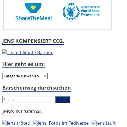
JENS KOMPENSIERT CO2.
Hier geht es um:
Hier
geht
Barschenweg durchsuchen
es
um:
JENS IST SOCIAL.