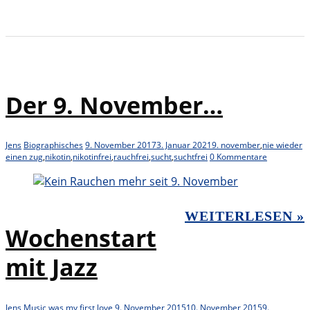
Der 9. November…
Jens
Biographisches
9. November 2017
3. Januar 2021
9. november
,
nie wieder
einen zug
,
nikotin
,
nikotinfrei
,
rauchfrei
,
sucht
,
suchtfrei
0 Kommentare
WEITERLESEN »
Wochenstart
mit Jazz
Jens
Music was my first love
9. November 2015
10. November 2015
9.