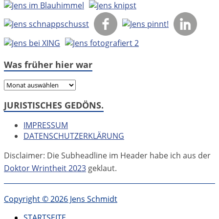
Was früher hier war
Was
früher
JURISTISCHES GEDÖNS.
hier
war
IMPRESSUM
DATENSCHUTZERKLÄRUNG
Disclaimer: Die Subheadline im Header habe ich aus der
Doktor Wrintheit 2023
geklaut.
Copyright © 2026 Jens Schmidt
STARTSEITE