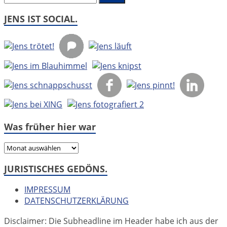
JENS IST SOCIAL.
Was früher hier war
Was
früher
JURISTISCHES GEDÖNS.
hier
war
IMPRESSUM
DATENSCHUTZERKLÄRUNG
Disclaimer: Die Subheadline im Header habe ich aus der