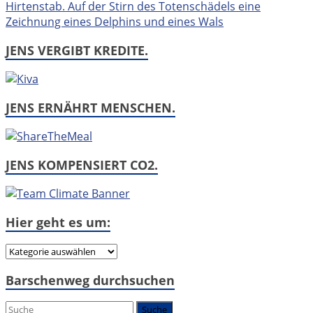
JENS VERGIBT KREDITE.
JENS ERNÄHRT MENSCHEN.
JENS KOMPENSIERT CO2.
Hier geht es um:
Hier
geht
Barschenweg durchsuchen
es
um: