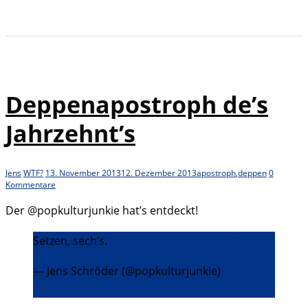
Deppenapostroph de’s
Jahrzehnt’s
Jens
WTF?
13. November 2013
12. Dezember 2013
apostroph
,
deppen
0
Kommentare
Der @popkulturjunkie hat’s entdeckt!
Setzen, sech’s.
pic.twitter.com/uSAdoDXdAu
— Jens Schröder (@popkulturjunkie)
November 13, 2013