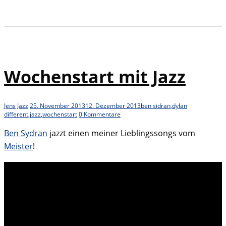
Wochenstart mit Jazz
Jens
Jazz
25. November 2013
12. Dezember 2013
ben sidran
,
dylan
different
,
jazz
,
wochenstart
0 Kommentare
Ben Sydran
jazzt einen meiner Lieblingssongs vom
Meister
!