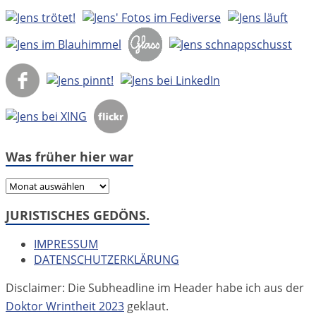
Was früher hier war
Was
früher
JURISTISCHES GEDÖNS.
hier
war
IMPRESSUM
DATENSCHUTZERKLÄRUNG
Disclaimer: Die Subheadline im Header habe ich aus der
Doktor Wrintheit 2023
geklaut.