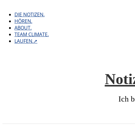
Skip
to
DIE NOTIZEN.
content
HÖREN.
ABOUT.
TEAM CLIMATE.
LAUFEN.➚
Noti
Ich b