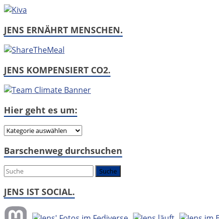
JENS ERNÄHRT MENSCHEN.
JENS KOMPENSIERT CO2.
Hier geht es um:
Hier
geht
Barschenweg durchsuchen
es
um:
JENS IST SOCIAL.