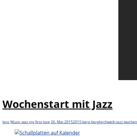
Wochenstart mit Jazz
Jens
Music was my first love
26. Mai 2015
2015
,
berg
,
bergkirchweih
,
jazz
,
wochen