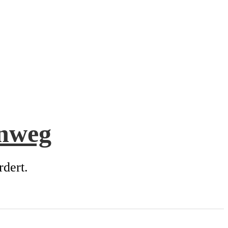
enweg
rdert.