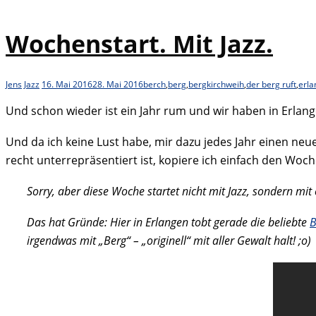
Wochenstart. Mit Jazz.
Jens
Jazz
16. Mai 2016
28. Mai 2016
berch
,
berg
,
bergkirchweih
,
der berg ruft
,
erla
Und schon wieder ist ein Jahr rum und wir haben in Erlan
Und da ich keine Lust habe, mir dazu jedes Jahr einen ne
recht unterrepräsentiert ist, kopiere ich einfach den Wo
Sorry, aber diese Woche startet nicht mit Jazz, sondern mit
Das hat Gründe: Hier in Erlangen tobt gerade die beliebte
B
irgendwas mit „Berg“ – „originell“ mit aller Gewalt halt! ;o)