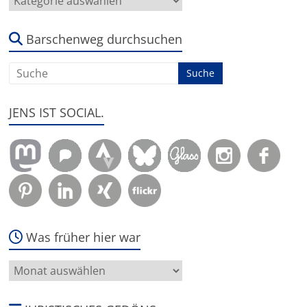
geht
es
um:
Barschenweg durchsuchen
JENS IST SOCIAL.
Was früher hier war
Was
früher
hier