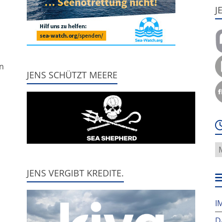
J
,
nn
JENS SCHÜTZT MEERE
W
f
h
JENS VERGIBT KREDITE.
w
I
D