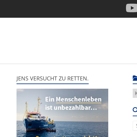
JENS VERSUCHT ZU RETTEN.
H
g
e
u