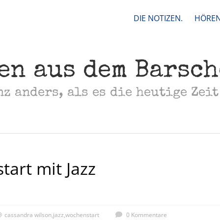
DIE NOTIZEN.
HÖREN
en aus dem Barsc
nz anders, als es die heutige Zeit
art mit Jazz
cassandra wilson
,
jazz
,
wochenstart
0 Kommentare