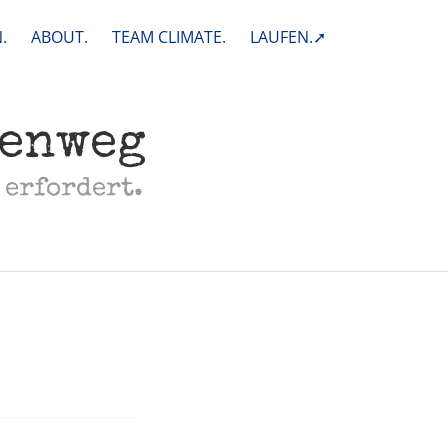
.
ABOUT.
TEAM CLIMATE.
LAUFEN.➚
henweg
 erfordert.