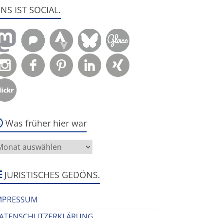
ENS IST SOCIAL.
Was früher hier war
as
rüher
ier
ar
JURISTISCHES GEDÖNS.
MPRESSUM
ATENSCHUTZERKLÄRUNG