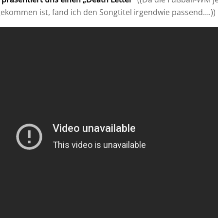
kommen ist, fand ich den Songtitel irgendwie passend….))