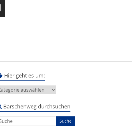
Hier geht es um:
ier
eht
s
m:
Barschenweg durchsuchen