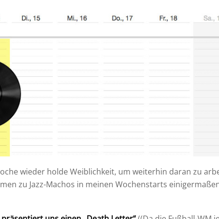
che wieder holde Weiblichkeit, um weiterhin daran zu arbe
amen zu Jazz-Machos in meinen Wochenstarts einigermaßen 
präsentiert uns einen „Death Letter“
((Da die Fußball-WM je