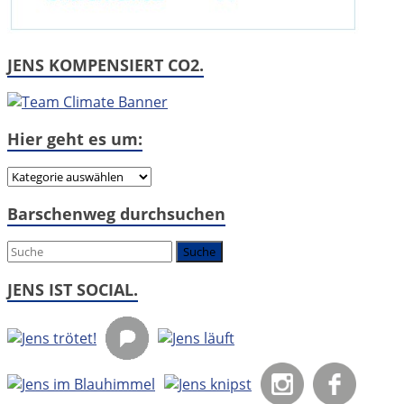
JENS KOMPENSIERT CO2.
Hier geht es um:
Hier
geht
Barschenweg durchsuchen
es
um:
JENS IST SOCIAL.