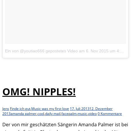
Ein von @youtiao666 gepostetes Video
am
6. Nov 2015 um 4:36 Uhr
OMG! NIPPLES!
Jens
Finde ich gut
,
Music was my first love
17. Juli 2013
12. Dezember
2013
amanda palmer
,
cool
,
daily mail
,
facepalm
,
music
,
video
0 Kommentare
Der von mir geschätzten Sängerin Amanda Palmer ist bei