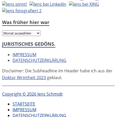
Was früher hier war
Was
früher
JURISTISCHES GEDÖNS.
hier
war
IMPRESSUM
DATENSCHUTZERKLÄRUNG
Disclaimer: Die Subheadline im Header habe ich aus der
Doktor Wrintheit 2023
geklaut.
Copyright © 2026 Jens Schmidt
STARTSEITE
IMPRESSUM
DATENSCHUTZERKLÄRUNG