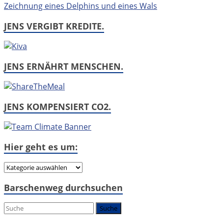
JENS VERGIBT KREDITE.
JENS ERNÄHRT MENSCHEN.
JENS KOMPENSIERT CO2.
Hier geht es um:
Hier
geht
Barschenweg durchsuchen
es
um: