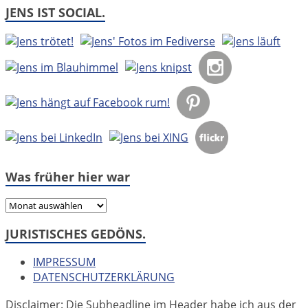
JENS IST SOCIAL.
Was früher hier war
Was
früher
JURISTISCHES GEDÖNS.
hier
war
IMPRESSUM
DATENSCHUTZERKLÄRUNG
Disclaimer: Die Subheadline im Header habe ich aus der