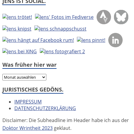
JENS IST SOCIAL.
Was früher hier war
Was
früher
JURISTISCHES GEDÖNS.
hier
war
IMPRESSUM
DATENSCHUTZERKLÄRUNG
Disclaimer: Die Subheadline im Header habe ich aus der
Doktor Wrintheit 2023
geklaut.