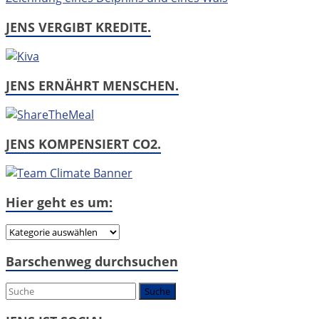
JENS VERGIBT KREDITE.
JENS ERNÄHRT MENSCHEN.
JENS KOMPENSIERT CO2.
Hier geht es um:
Hier
geht
Barschenweg durchsuchen
es
um: