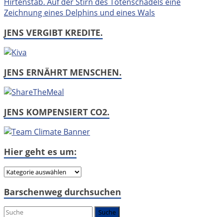
JENS VERGIBT KREDITE.
JENS ERNÄHRT MENSCHEN.
JENS KOMPENSIERT CO2.
Hier geht es um:
Hier
geht
Barschenweg durchsuchen
es
um: