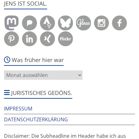
JENS IST SOCIAL.
Was früher hier war
Was
früher
hier
war
JURISTISCHES GEDÖNS.
IMPRESSUM
DATENSCHUTZERKLÄRUNG
Disclaimer: Die Subheadline im Header habe ich aus