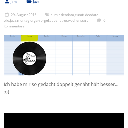
Jens
Jazz
29. August 2016
eumir deodato
,
eumir deodato
trio
,
jazz
,
montag
,
organ
,
orgel
,
super strut
,
wochenstart
0
Kommentare
Ich habe mir so gedacht doppelt genäht hält besser…
;o)