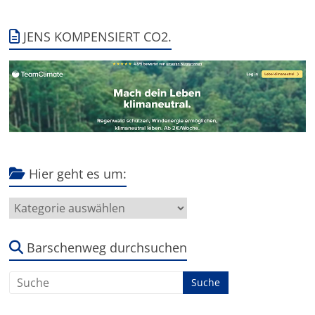
JENS KOMPENSIERT CO2.
Hier geht es um:
Hier
geht
es
um:
Barschenweg durchsuchen