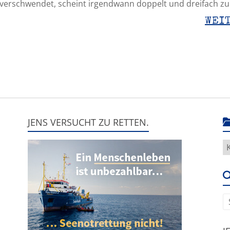
 verschwendet, scheint irgendwann doppelt und dreifach zu
WEI
JENS VERSUCHT ZU RETTEN.
H
g
e
u