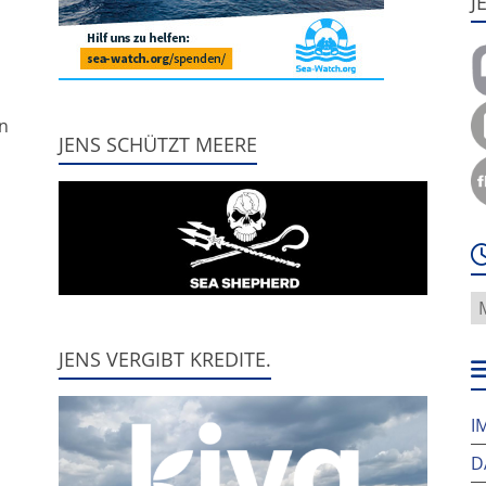
J
,
nn
JENS SCHÜTZT MEERE
W
f
h
JENS VERGIBT KREDITE.
w
I
D