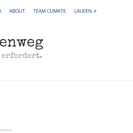
.
ABOUT.
TEAM CLIMATE.
LAUFEN.➚
henweg
 erfordert.
entare