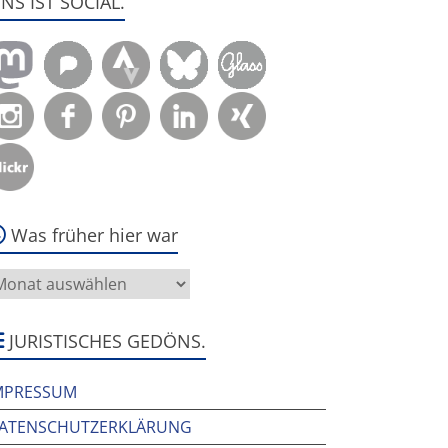
ENS IST SOCIAL.
Was früher hier war
as
rüher
ier
ar
JURISTISCHES GEDÖNS.
MPRESSUM
ATENSCHUTZERKLÄRUNG