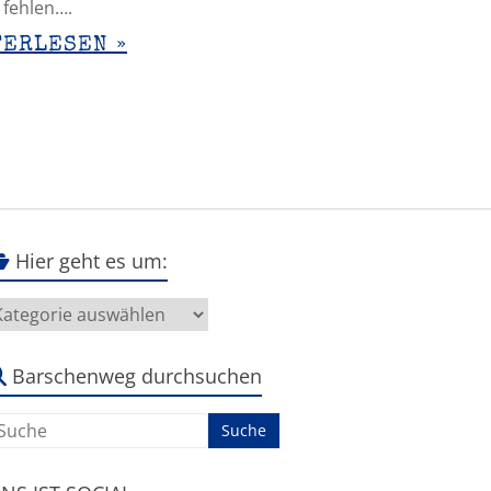
 fehlen….
TERLESEN »
Hier geht es um:
ier
eht
s
m:
Barschenweg durchsuchen