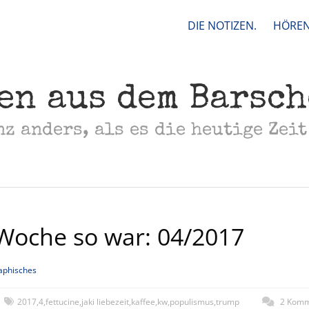
DIE NOTIZEN.
HÖREN
en aus dem Barsc
nz anders, als es die heutige Zeit
Woche so war: 04/2017
aphisches
2017
,
4
,
fettucine
,
jaki liebezeit
,
kaffee
,
kw
,
populismus
,
trump
2 Komm