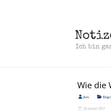
Skip
to
content
Notiz
Ich bin ga
Wie die 
Jens
Biogr
28. Januar 2017