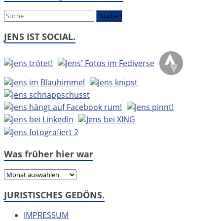
um:
JENS IST SOCIAL.
Was früher hier war
Was
früher
JURISTISCHES GEDÖNS.
hier
war
IMPRESSUM