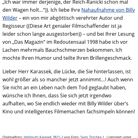
„Ich war immer derjenige, der Reich-Ranicki schon mal
den Wagen holt…“)). Ich liebe Ihre
Nahaufnahme von Billy
Wilder
– ein von mir abgöttisch verehrter Autor und
Regisseur ((Diese Art genialer Filmschaffender ist ja
leider schon lange ausgestorben)) – und bei Ihrer Lesung
von „Das Magazin“ im Redoutensaal 1998 habe ich vor
Lachen mehrmals Bauchschmerzen bekommen. Ich
mochte Ihren Humor und teilte Ihren Brillengeschmack.
Lieber Herr Karassek, die Lücke, die Sie hinterlassen, ist
wohl größer als so mancher jetzt annimmt…! Auch wenn
Sie nicht an ein Leben nach dem Tod geglaubt haben,
wünsche ich Ihnen, dass Sie sich jetzt irgendwo
aufhalten, wo Sie endlich wieder mit Billy Wilder über’s
Kino und intelligentes Filmemachen fachsimpeln können!
Originalfoto:
Hellmuth Karasek 3821-2
von Foto:
Sven Teschke
/ . Lizenziert unter