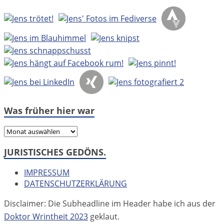
Was früher hier war
Was
früher
JURISTISCHES GEDÖNS.
hier
war
IMPRESSUM
DATENSCHUTZERKLÄRUNG
Disclaimer: Die Subheadline im Header habe ich aus der
Doktor Wrintheit 2023
geklaut.