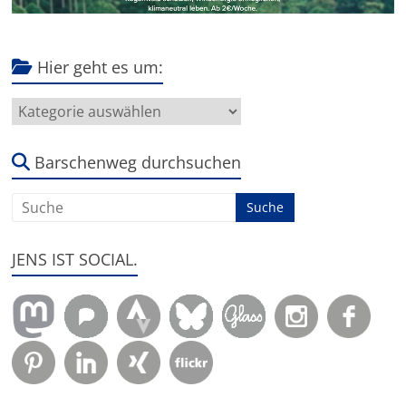
Hier geht es um:
Hier
geht
es
um:
Barschenweg durchsuchen
JENS IST SOCIAL.