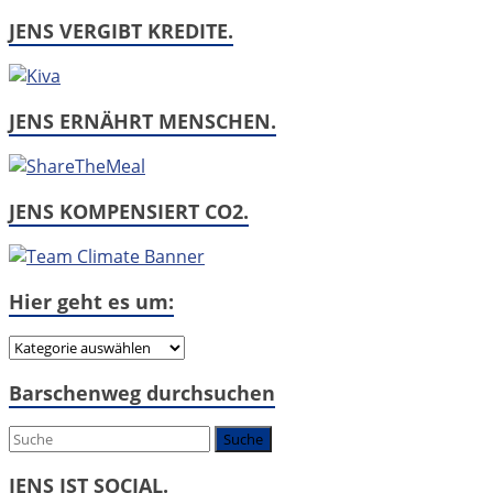
JENS VERGIBT KREDITE.
JENS ERNÄHRT MENSCHEN.
JENS KOMPENSIERT CO2.
Hier geht es um:
Hier
geht
Barschenweg durchsuchen
es
um:
JENS IST SOCIAL.