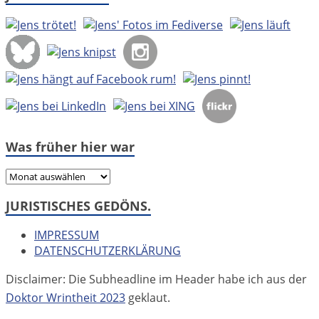
Was früher hier war
Was
früher
JURISTISCHES GEDÖNS.
hier
war
IMPRESSUM
DATENSCHUTZERKLÄRUNG
Disclaimer: Die Subheadline im Header habe ich aus der
Doktor Wrintheit 2023
geklaut.