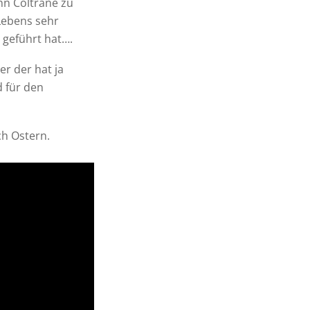
hn Coltrane zu
 Lebens sehr
 geführt hat….
r der hat ja
d für den
ch Ostern.