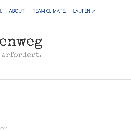
.
ABOUT.
TEAM CLIMATE.
LAUFEN.➚
henweg
 erfordert.
tare