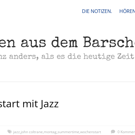
DIE NOTIZEN.
HÖREN
en aus dem Barsc
nz anders, als es die heutige Zeit
art mit Jazz
jazz
,
john coltrane
,
montag
,
summertime
,
wochenstart
0 Kommen