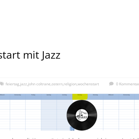
art mit Jazz
feiertag
,
jazz
,
john coltrane
,
ostern
,
religion
,
wochenstart
0 Kommenta