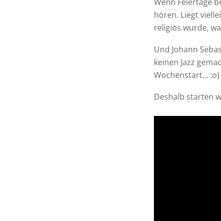
Wenn Feiertage be
hören. Liegt viell
religiös wurde, 
Und Johann Sebast
keinen Jazz gema
Wochenstart… :o)
Deshalb starten wi