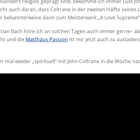
sonders religiös geprägt sind, bekomme ich immer Lust Jo
eicht auch daran, dass Coltrane in der zweiten Hälfte seines
was bekannterweise dann zum Meisterwerk „A Love Supreme“
ian Bach höre ich an solchen Tagen auch immer gerne– abe
cht und die
Matthäus Passion
ist mir jetzt auch zu ausladen
r mal wieder „spirituell“ mit John Coltrane in die Woche na