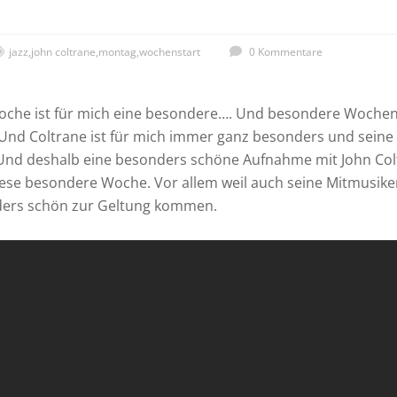
jazz
,
john coltrane
,
montag
,
wochenstart
0 Kommentare
he ist für mich eine besondere…. Und besondere Wochen
Und Coltrane ist für mich immer ganz besonders und seine
 Und deshalb eine besonders schöne Aufnahme mit John Col
ese besondere Woche. Vor allem weil auch seine Mitmusiker
ers schön zur Geltung kommen.