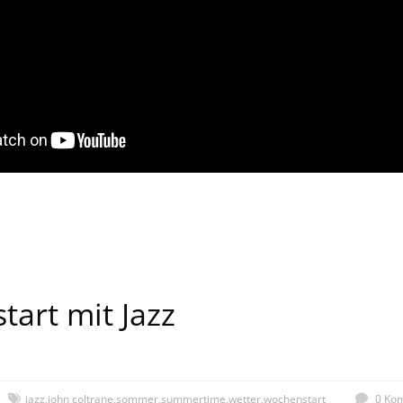
art mit Jazz
jazz
,
john coltrane
,
sommer
,
summertime
,
wetter
,
wochenstart
0 Ko