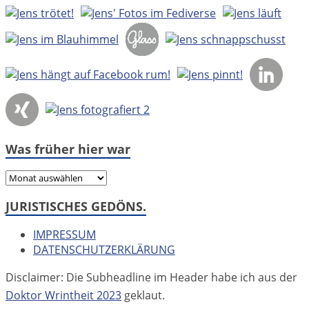
Was früher hier war
Was
früher
JURISTISCHES GEDÖNS.
hier
war
IMPRESSUM
DATENSCHUTZERKLÄRUNG
Disclaimer: Die Subheadline im Header habe ich aus der
Doktor Wrintheit 2023
geklaut.