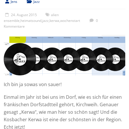
Jens
Jazz
24. August 2015
alien
ensemble
,
heimatsound
,
jazz
,
kerwa
,
wochenstart
0
Kommentare
Ich bin ja sowas von sauer!
Einmal im Jahr ist bei uns im Dorf, wie es sich für einen
fränkischen Dorfstadtteil gehört, Kirchweih. Genauer
gesagt „Kerwa“, wie man hier so schön sagt! Und die
Kosbacher Kerwa ist eine der schönsten in der Region.
Echt jetzt!