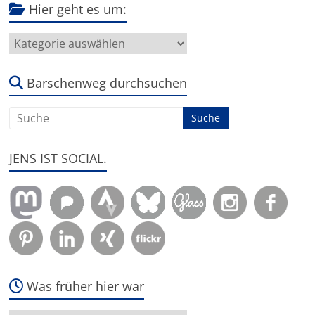
Hier geht es um:
Hier
geht
es
um:
Barschenweg durchsuchen
JENS IST SOCIAL.
Was früher hier war