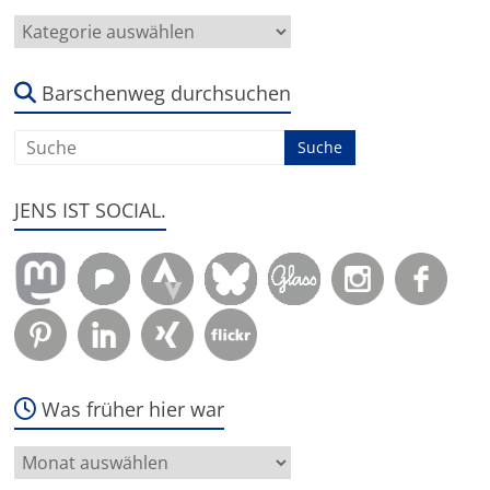
Hier
geht
es
um:
Barschenweg durchsuchen
JENS IST SOCIAL.
Was früher hier war
Was
früher