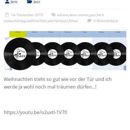
Jens
Jazz
14. Dezember 2015
advent
,
dean martin
,
jazz
,
let it
snow
,
montag
,
weihnachten
,
wochenstart
,
Xmas
0 Kommentare
Weihnachten steht so gut wie vor der Tür und ich
werde ja wohl noch mal träumen dürfen…!
https://youtu.be/o2uvtl-1V70