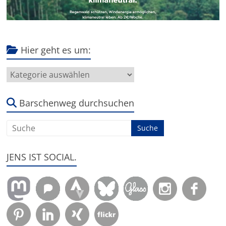
Hier geht es um:
Hier
geht
es
um:
Barschenweg durchsuchen
JENS IST SOCIAL.