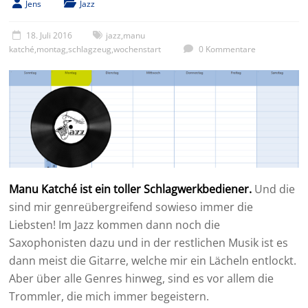
Jens
Jazz
18. Juli 2016
jazz
,
manu
katché
,
montag
,
schlagzeug
,
wochenstart
0 Kommentare
Manu Katché ist ein toller Schlagwerkbediener.
Und die
sind mir genreübergreifend sowieso immer die
Liebsten! Im Jazz kommen dann noch die
Saxophonisten dazu und in der restlichen Musik ist es
dann meist die Gitarre, welche mir ein Lächeln entlockt.
Aber über alle Genres hinweg, sind es vor allem die
Trommler, die mich immer begeistern.