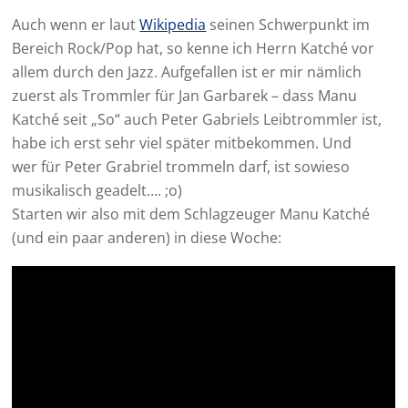
Auch wenn er laut
Wikipedia
seinen Schwerpunkt im
Bereich Rock/Pop hat, so kenne ich Herrn Katché vor
allem durch den Jazz. Aufgefallen ist er mir nämlich
zuerst als Trommler für Jan Garbarek – dass Manu
Katché seit „So“ auch Peter Gabriels Leibtrommler ist,
habe ich erst sehr viel später mitbekommen. Und
wer für Peter Grabriel trommeln darf, ist sowieso
musikalisch geadelt…. ;o)
Starten wir also mit dem Schlagzeuger Manu Katché
(und ein paar anderen) in diese Woche: