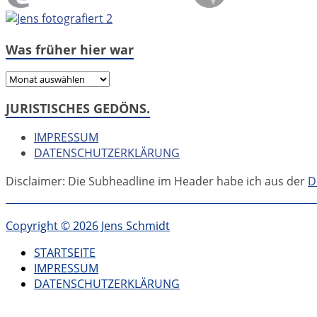
Was früher hier war
Was
früher
JURISTISCHES GEDÖNS.
hier
war
IMPRESSUM
DATENSCHUTZERKLÄRUNG
Disclaimer: Die Subheadline im Header habe ich aus der
D
Copyright © 2026 Jens Schmidt
STARTSEITE
IMPRESSUM
DATENSCHUTZERKLÄRUNG