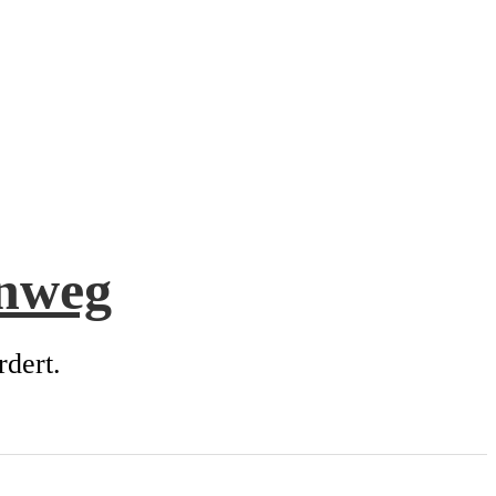
enweg
rdert.