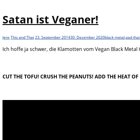
Satan ist Veganer!
Jens
This and That
23. September 2014
30. Dezember 2020
black metal
,
pad thai
Ich hoffe ja schwer, die Klamotten vom Vegan Black Metal 
CUT THE TOFU! CRUSH THE PEANUTS! ADD THE HEAT OF