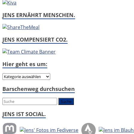
JENS ERNÄHRT MENSCHEN.
JENS KOMPENSIERT CO2.
Hier geht es um:
Hier
geht
Barschenweg durchsuchen
es
um:
JENS IST SOCIAL.