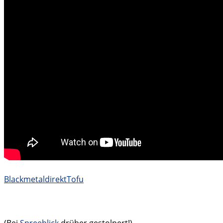
BlackmetaldirektTofu