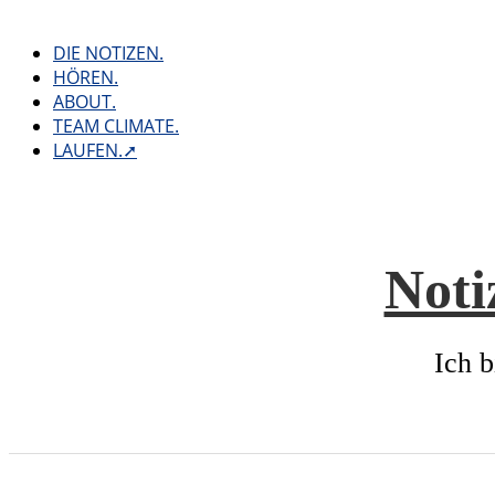
Skip
to
DIE NOTIZEN.
content
HÖREN.
ABOUT.
TEAM CLIMATE.
LAUFEN.➚
Noti
Ich b