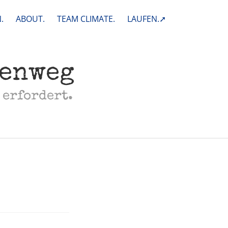
.
ABOUT.
TEAM CLIMATE.
LAUFEN.➚
henweg
 erfordert.