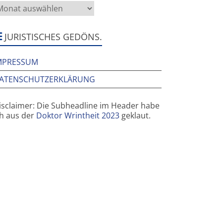
as
rüher
ier
ar
JURISTISCHES GEDÖNS.
MPRESSUM
ATENSCHUTZERKLÄRUNG
isclaimer: Die Subheadline im Header habe
ch aus der
Doktor Wrintheit 2023
geklaut.