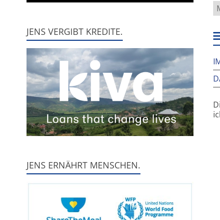
W
f
h
JENS VERGIBT KREDITE.
w
I
D
D
i
JENS ERNÄHRT MENSCHEN.