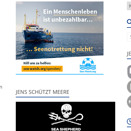
H
g
e
u
J
,
nn
JENS SCHÜTZT MEERE