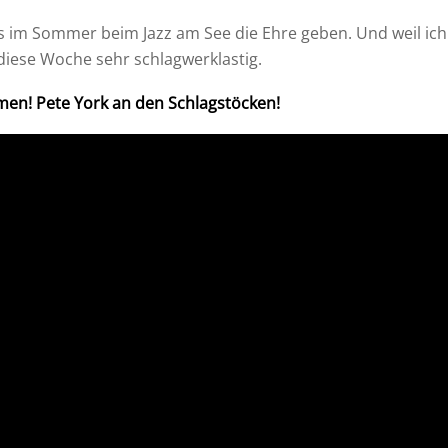
 im Sommer beim Jazz am See die Ehre geben. Und weil ich da
iese Woche sehr schlagwerklastig.
en! Pete York an den Schlagstöcken!