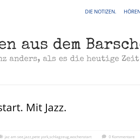
DIE NOTIZEN.
HÖREN
en aus dem Barsc
nz anders, als es die heutige Zeit
art. Mit Jazz.
jaz am see
,
jazz
,
pete york
,
schlagzeug
,
wochenstart
0 Kommentare