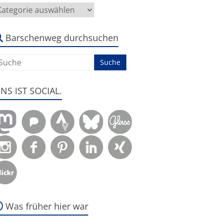
ier
eht
s
m:
Barschenweg durchsuchen
ENS IST SOCIAL.
Was früher hier war