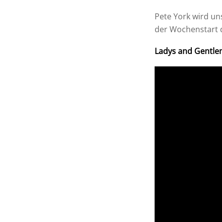
Pete York wird uns
der Wochenstart d
Ladys and Gentlem