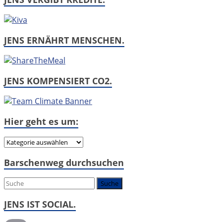
JENS ERNÄHRT MENSCHEN.
JENS KOMPENSIERT CO2.
Hier geht es um:
Hier
geht
Barschenweg durchsuchen
es
um:
JENS IST SOCIAL.