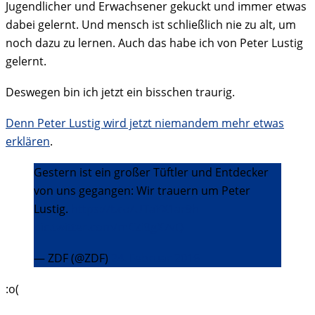
Jugendlicher und Erwachsener gekuckt und immer etwas
dabei gelernt. Und mensch ist schließlich nie zu alt, um
noch dazu zu lernen. Auch das habe ich von Peter Lustig
gelernt.
Deswegen bin ich jetzt ein bisschen traurig.
Denn Peter Lustig wird jetzt niemandem mehr etwas
erklären
.
Gestern ist ein großer Tüftler und Entdecker
von uns gegangen: Wir trauern um Peter
Lustig.
https://t.co/UTaYX1ar9h
pic.twitter.com/mCZi9gX7vQ
— ZDF (@ZDF)
24. Februar 2016
:o(