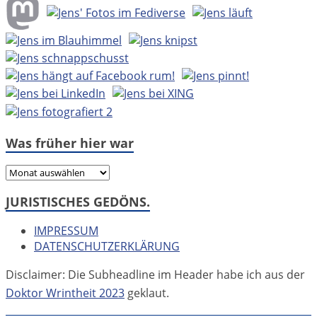
Was früher hier war
Was
früher
JURISTISCHES GEDÖNS.
hier
war
IMPRESSUM
DATENSCHUTZERKLÄRUNG
Disclaimer: Die Subheadline im Header habe ich aus der
Doktor Wrintheit 2023
geklaut.