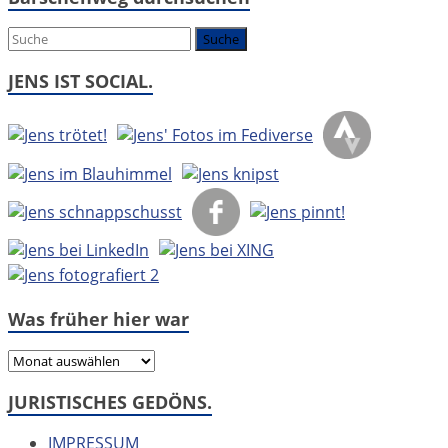
um:
JENS IST SOCIAL.
Was früher hier war
Was
früher
JURISTISCHES GEDÖNS.
hier
war
IMPRESSUM