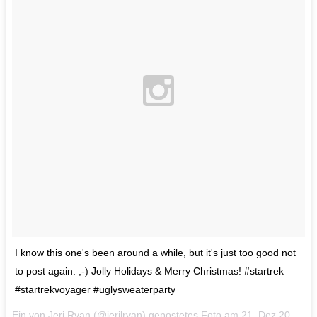
I know this one's been around a while, but it's just too good not
to post again. ;-) Jolly Holidays & Merry Christmas! #startrek
#startrekvoyager #uglysweaterparty
Ein von Jeri Ryan (@jerilryan) gepostetes Foto am
21. Dez 2015 um 12:44 Uhr