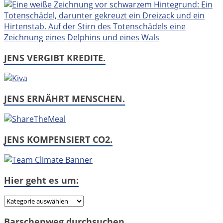
JENS VERGIBT KREDITE.
JENS ERNÄHRT MENSCHEN.
JENS KOMPENSIERT CO2.
Hier geht es um:
Hier
geht
Barschenweg durchsuchen
es