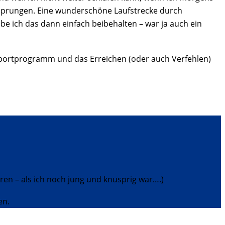
esprungen. Eine wunderschöne Laufstrecke durch
e ich das dann einfach beibehalten – war ja auch ein
Sportprogramm und das Erreichen (oder auch Verfehlen)
hren – als ich noch jung und knusprig war….)
n.