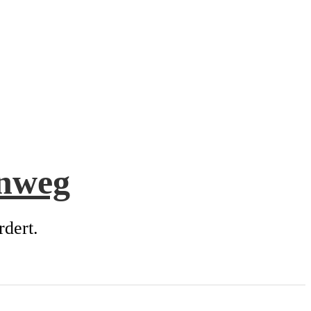
enweg
rdert.