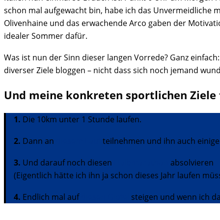
schon mal aufgewacht bin, habe ich das Unvermeidliche 
Olivenhaine und das erwachende Arco gaben der Motivation
idealer Sommer dafür.
Was ist nun der Sinn dieser langen Vorrede? Ganz einfac
diverser Ziele bloggen – nicht dass sich noch jemand wund
Und meine konkreten sportlichen Ziele 
1.
Die 10km unter 1 Stunde laufen.
2.
Dann an
diesem Lauf
teilnehmen und ihn auch eini
3.
Und darauf noch diesen
Halbmarathon
absolvieren
(Eigentlich hätte ich ihn ja schon dieses Jahr laufen m
4.
Endlich mal auf
diesen Gipfel
steigen und wenn ich da