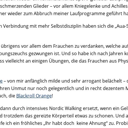
schmerzenden Glieder – vor allem Kniegelenke und Achilless
 immer wieder zum Abbruch meiner Laufprogramme geführt ha
Verbindung mit mehr Selbstdisziplin haben sich die „Aua-S
übrigens vor allem dem Frauchen zu verdanken, welche auf
bungszeuchs gezwungen ist. Und so habe ich nach Jahren ko
ass vielleicht an einigen Übungen, die das Frauchen aus P
le
– von mir anfänglich milde und sehr arrogant belächelt – 
ihren Unmut nur noch gelegentlich und in recht dezentem 
uch, die
Blackroll Orange
!
n durch intensives Nordic Walking ersetzt, wenn ein Gel
 trotzdem das gereizte Körperteil etwas zu schonen. Und all
fe ich ein fröhliches „Ihr habt doch keine Ahnung“ zu. Probi