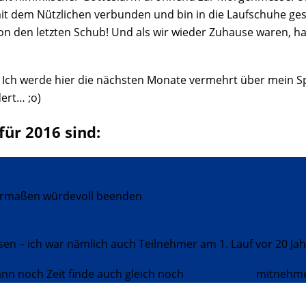
mit dem Nützlichen verbunden und bin in die Laufschuhe g
 den letzten Schub! Und als wir wieder Zuhause waren, hab
h: Ich werde hier die nächsten Monate vermehrt über mein 
ert… ;o)
für 2016 sind:
germaßen würdevoll beenden
üssen – ich war nämlich auch Teilnehmer am 1. Lauf vor 20 Ja
nn noch Zeit finde auch gleich noch
diesen Gipfel
mitnehme