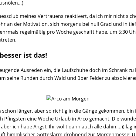
ausnölen…)
nessclub meines Vertrauens reaktivert, da ich mir nicht sic
n der Motivation, sich morgens bei null Grad und in tiefst
en mehrmals regelmäßig pro Woche geschafft habe, um 5:30 
treten.
esser ist das!
rzeugende Ausreden ein, die Laufschuhe doch im Schrank zu
einsam seine Runden durch Wald und über Felder zu absolvi
schon länger, aber so richtig in die Gänge gekommen, bin 
ch Pfingsten eine Woche Urlaub in Arco gemacht. Die wunde
aber ich habe Angst, Ihr wollt dann auch alle dahin….)) lag 
 ruft himmlischer Gotteslärm dröhnend zur Morgenmesse! Un