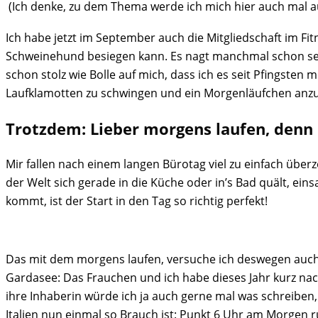
(Ich denke, zu dem Thema werde ich mich hier auch mal 
Ich habe jetzt im September auch die Mitgliedschaft im Fit
Schweinehund besiegen kann. Es nagt manchmal schon sehr a
schon stolz wie Bolle auf mich, dass ich es seit Pfingst
Laufklamotten zu schwingen und ein Morgenläufchen anzu
Trotzdem: Lieber morgens laufen, denn b
Mir fallen nach einem langen Bürotag viel zu einfach übe
der Welt sich gerade in die Küche oder in’s Bad quält, 
kommt, ist der Start in den Tag so richtig perfekt!
Das mit dem morgens laufen, versuche ich deswegen auch 
Gardasee: Das Frauchen und ich habe dieses Jahr kurz na
ihre Inhaberin würde ich ja auch gerne mal was schreiben, 
Italien nun einmal so Brauch ist: Punkt 6 Uhr am Morgen