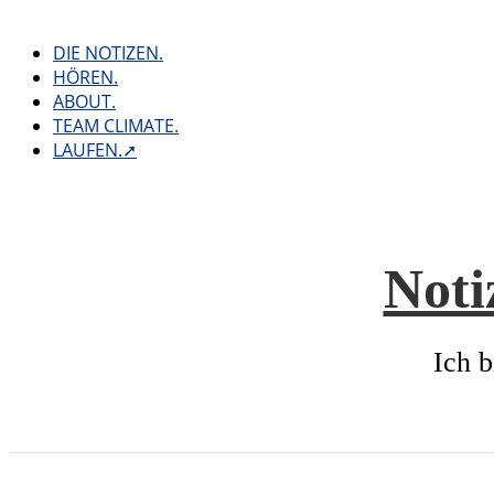
Skip
to
DIE NOTIZEN.
content
HÖREN.
ABOUT.
TEAM CLIMATE.
LAUFEN.➚
Noti
Ich b