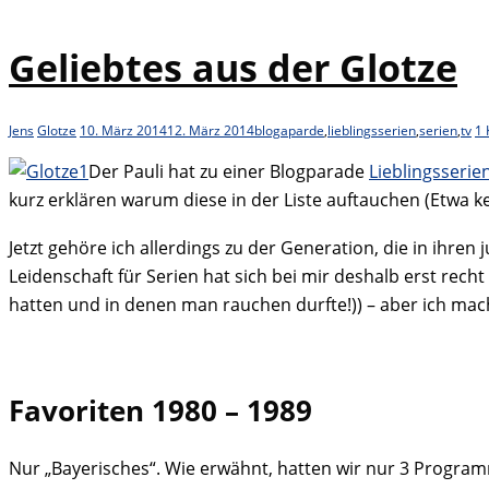
Geliebtes aus der Glotze
Jens
Glotze
10. März 2014
12. März 2014
blogaparde
,
lieblingsserien
,
serien
,
tv
1
Der Pauli hat zu einer Blogparade
Lieblingsserie
kurz erklären warum diese in der Liste auftauchen (Etwa 
Jetzt gehöre ich allerdings zu der Generation, die in ih
Leidenschaft für Serien hat sich bei mir deshalb erst recht
hatten und in denen man rauchen durfte!)) – aber ich mac
Favoriten 1980 – 1989
Nur „Bayerisches“. Wie erwähnt, hatten wir nur 3 Progra