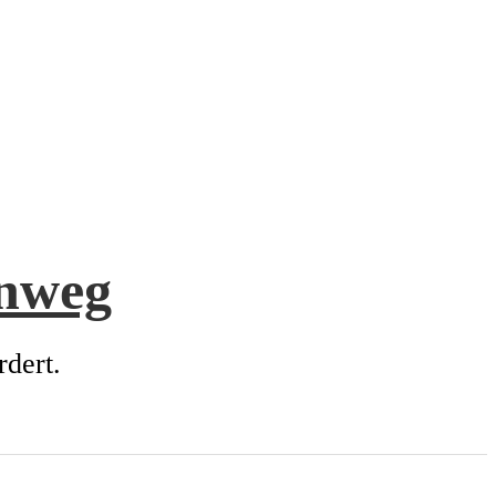
enweg
rdert.