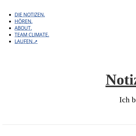
Skip
to
DIE NOTIZEN.
content
HÖREN.
ABOUT.
TEAM CLIMATE.
LAUFEN.➚
Noti
Ich b