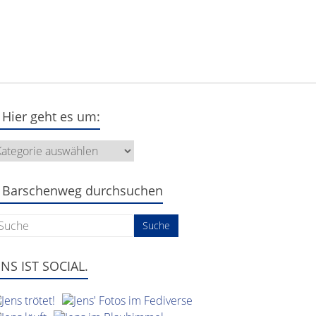
Hier geht es um:
ier
eht
s
m:
Barschenweg durchsuchen
ENS IST SOCIAL.