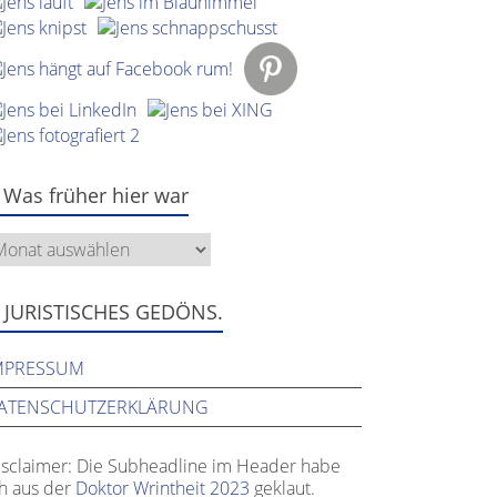
Was früher hier war
as
üher
er
ar
JURISTISCHES GEDÖNS.
MPRESSUM
ATENSCHUTZERKLÄRUNG
isclaimer: Die Subheadline im Header habe
ch aus der
Doktor Wrintheit 2023
geklaut.