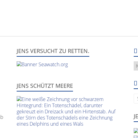
JENS VERSUCHT ZU RETTEN.
H
g
e
u
JENS SCHÜTZT MEERE
J
ab