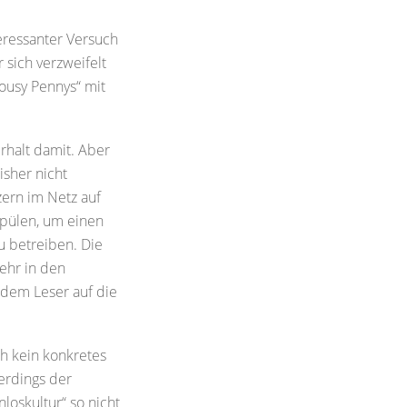
teressanter Versuch
r sich verzweifelt
lousy Pennys“ mit
rhalt damit. Aber
sher nicht
zern im Netz auf
spülen, um einen
zu betreiben. Die
ehr in den
 dem Leser auf die
ch kein konkretes
lerdings der
loskultur“ so nicht