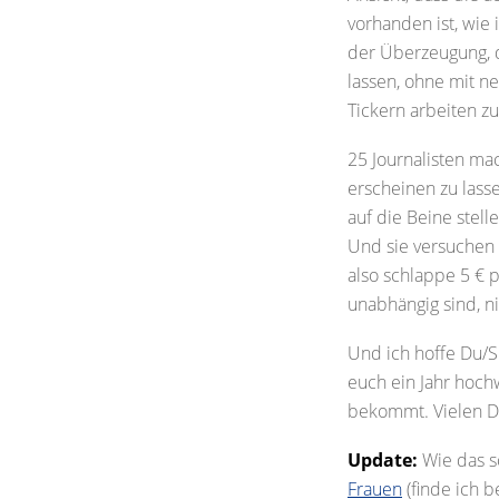
vorhanden ist, wie
der Überzeugung, da
lassen, ohne mit n
Tickern arbeiten z
25 Journalisten mac
erscheinen zu las
auf die Beine stel
Und sie versuchen
also schlappe 5 € 
unabhängig sind, ni
Und ich hoffe Du/Si
euch ein Jahr hoch
bekommt. Vielen D
Update:
Wie das s
Frauen
(finde ich b