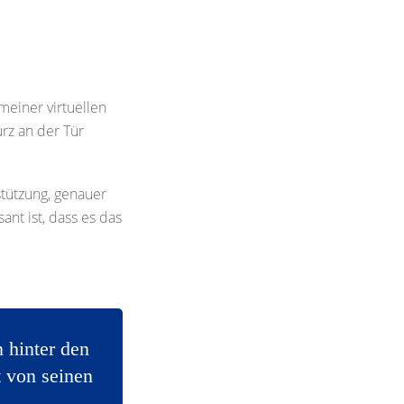
einer virtuellen
rz an der Tür
stützung, genauer
nt ist, dass es das
 hinter den
t von seinen