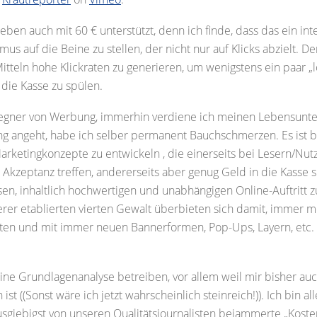
ben auch mit 60 € unterstützt, denn ich finde, dass das ein in
smus auf die Beine zu stellen, der nicht nur auf Klicks abzielt. De
itteln hohe Klickraten zu generieren, um wenigstens ein paar „
die Kasse zu spülen.
 Gegner von Werbung, immerhin verdiene ich meinen Lebensunte
 angeht, habe ich selber permanent Bauchschmerzen. Es ist bi
arketingkonzepte zu entwickeln , die einerseits bei Lesern/Nut
Akzeptanz treffen, andererseits aber genug Geld in die Kasse 
ösen, inhaltlich hochwertigen und unabhängigen Online-Auftritt 
erer etablierten vierten Gewalt überbieten sich damit, immer m
ten und mit immer neuen Bannerformen, Pop-Ups, Layern, etc.
 keine Grundlagenanalyse betreiben, vor allem weil mir bisher au
ist ((Sonst wäre ich jetzt wahrscheinlich steinreich!)). Ich bin al
usgiebigst von unseren Qualitätsjournalisten bejammerte „Kosten