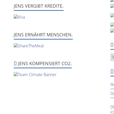
JENS VERGIBT KREDITE.
JENS ERNÄHRT MENSCHEN.
W
fr
JENS KOMPENSIERT CO2.
hi
w
I
D
D
i