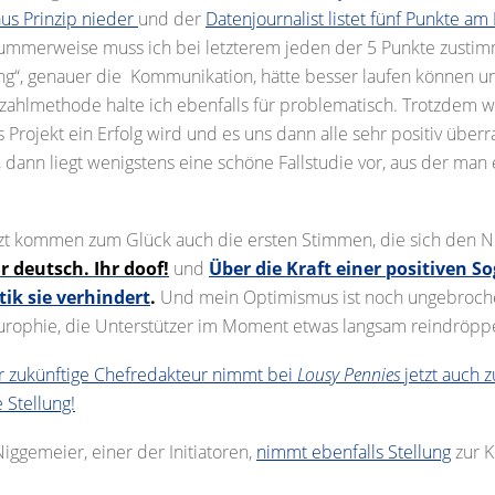
aus Prinzip nieder
und der
Datenjournalist listet fünf Punkte am
ummerweise muss ich bei letzterem jeden der 5 Punkte zustim
ng“, genauer die Kommunikation, hätte besser laufen können u
zahlmethode halte ich ebenfalls für problematisch. Trotzdem w
Projekt ein Erfolg wird und es uns dann alle sehr positiv überra
, dann liegt wenigstens eine schöne Fallstudie vor, aus der man
zt kommen zum Glück auch die ersten Stimmen, die sich den N
hr deutsch. Ihr doof!
und
Über die Kraft einer positiven 
tik sie verhindert
.
Und mein Optimismus ist noch ungebroch
urophie, die Unterstützer im Moment etwas langsam reindröpp
 zukünftige Chefredakteur nimmt bei
Lousy Pennies
jetzt auch z
 Stellung!
iggemeier, einer der Initiatoren,
nimmt ebenfalls Stellung
zur Kr