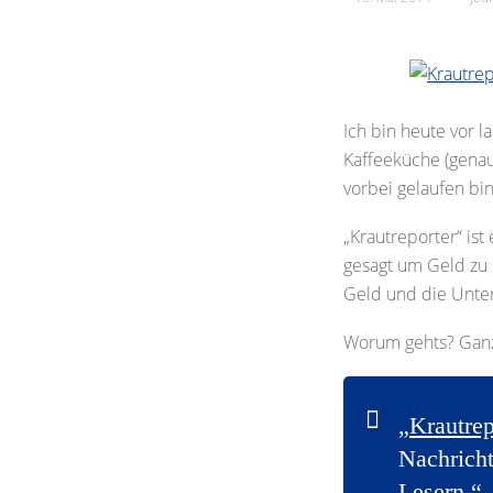
Ich bin heute vor 
Kaffeeküche (genau
vorbei gelaufen bin
„Krautreporter“ ist
gesagt um Geld zu 
Geld und die Unter
Worum gehts? Ganz
„
Krautrep
Nachricht
Lesern.“