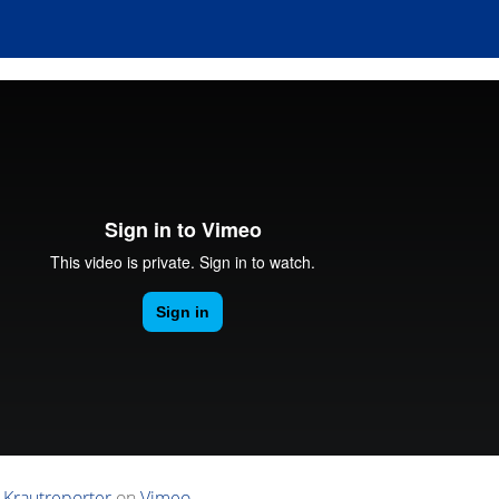
m
Krautreporter
on
Vimeo
.