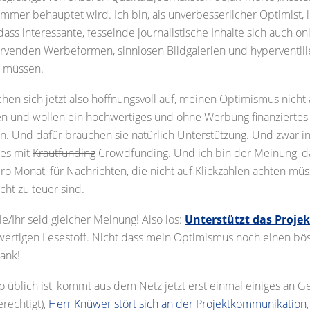
 immer behauptet wird. Ich bin, als unverbesserlicher Optimist
ss interessante, fesselnde journalistische Inhalte sich auch onl
ervenden Werbeformen, sinnlosen Bildgalerien und hyperventili
u müssen.
hen sich jetzt also hoffnungsvoll auf, meinen Optimismus nicht 
sen und wollen ein hochwertiges und ohne Werbung finanzierte
len. Und dafür brauchen sie natürlich Unterstützung. Und zwar i
 es mit
Krautfunding
Crowdfunding. Und ich bin der Meinung, da
pro Monat, für Nachrichten, die nicht auf Klickzahlen achten mü
cht zu teuer sind.
e/Ihr seid gleicher Meinung! Also los:
Unterstützt das Projek
wertigen Lesestoff. Nicht dass mein Optimismus noch einen b
ank!
o üblich ist, kommt aus dem Netz jetzt erst einmal einiges an 
erechtigt),
Herr Knüwer stört sich an der Projektkommunikation