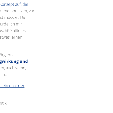
 Konzept auf, die
mend abnicken, vor
nd müssen. Die
ürde ich mir
scht! Sollte es
 etwas lernen
örglern
Sogwirkung und
en, auch wenn,
eln….
u ein paar der
itik.