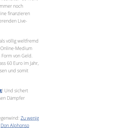
, immer noch
ine finanzieren
erenden Live-
als völlig weltfremd
s Online-Medium
n Form von Geld.
ss 60 Euro im Jahr,
ssen und somit
t
! Und sichert
ösen Dämpfer
Gegenwind:
Zu wenig
,
Don Alphonso