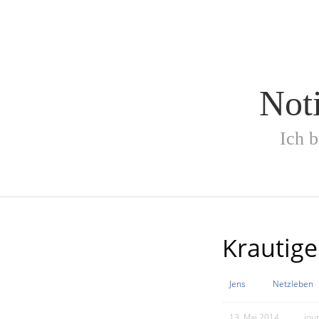
Skip
to
content
Not
Ich b
Krautige
Jens
Netzleben
13. Mai 2014
jou