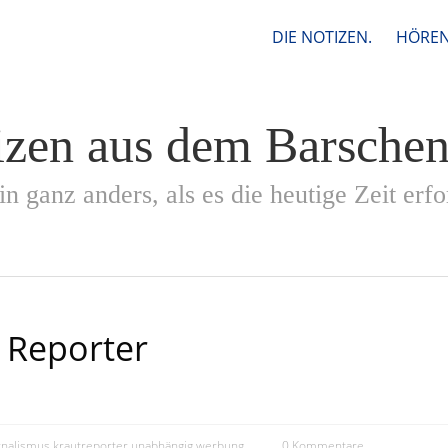
DIE NOTIZEN.
HÖREN
izen aus dem Barsche
in ganz anders, als es die heutige Zeit erfo
 Reporter
rnalismus
,
krautreporter
,
unabhängig
,
werbung
0 Kommentare