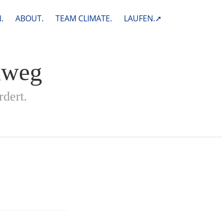
.
ABOUT.
TEAM CLIMATE.
LAUFEN.➚
nweg
rdert.