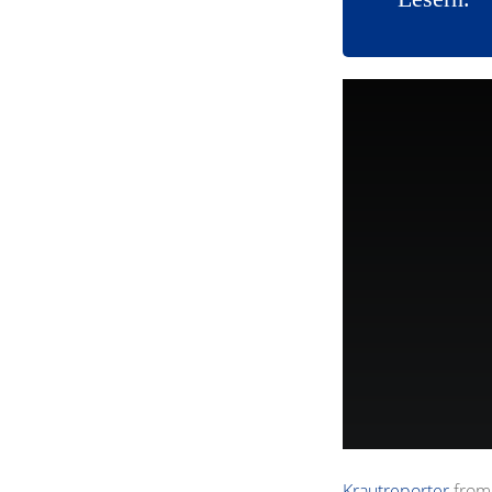
Krautreporter
fro