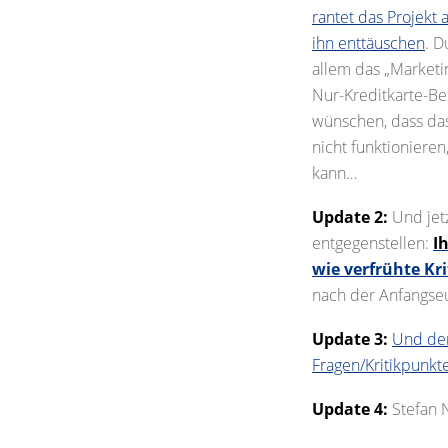
rantet das Projekt 
ihn enttäuschen
. D
allem das „Marketi
Nur-Kreditkarte-Be
wünschen, dass das 
nicht funktionieren
kann…
Update 2:
Und jet
entgegenstellen:
I
wie verfrühte Kri
nach der Anfangse
Update 3:
Und der
Fragen/Kritikpunkte
Update 4:
Stefan N