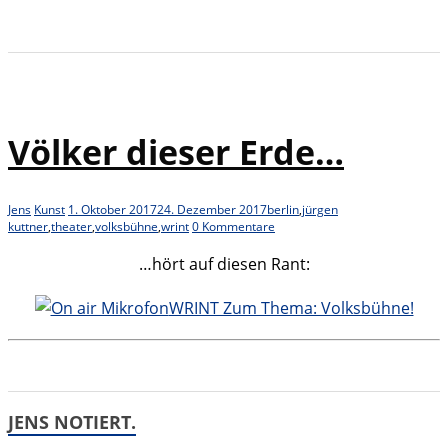
Völker dieser Erde…
Jens
Kunst
1. Oktober 2017
24. Dezember 2017
berlin
,
jürgen
kuttner
,
theater
,
volksbühne
,
wrint
0 Kommentare
…hört auf diesen Rant:
WRINT Zum Thema: Volksbühne!
JENS NOTIERT.