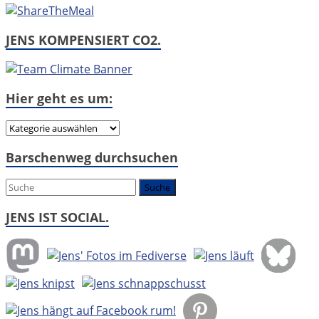
JENS KOMPENSIERT CO2.
Hier geht es um:
Hier
geht
Barschenweg durchsuchen
es
um:
JENS IST SOCIAL.