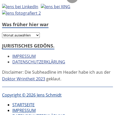
Was früher hier war
Was
früher
JURISTISCHES GEDÖNS.
hier
war
IMPRESSUM
DATENSCHUTZERKLÄRUNG
Disclaimer: Die Subheadline im Header habe ich aus der
Doktor Wrintheit 2023
geklaut.
Copyright © 2026 Jens Schmidt
STARTSEITE
IMPRESSUM